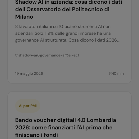
Shadow AI in azienda: cosa dicono i dati
dell'Osservatorio del Politecnico di
Milano
8 lavoratori italiani su 10 usano strumenti AI non
aziendali. Solo il 9% delle grandi imprese ha una
governance AI strutturata. Cosa dicono i dati 2026
dell'Osservatorio AI del Politecnico di Milano e cosa
fare in concreto.
shadow-ai
governance-ai
ai-act
19 maggio 2026
10
min
AI per PMI
Bando voucher digitali 4.0 Lombardia
2026: come finanziarti l'AI prima che
finiscano i fondi