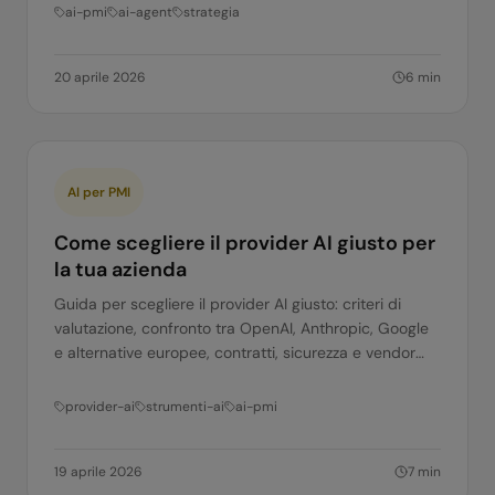
ai-pmi
ai-agent
strategia
20 aprile 2026
6
min
AI per PMI
Come scegliere il provider AI giusto per
la tua azienda
Guida per scegliere il provider AI giusto: criteri di
valutazione, confronto tra OpenAI, Anthropic, Google
e alternative europee, contratti, sicurezza e vendor
lock-in. Per PMI italiane.
provider-ai
strumenti-ai
ai-pmi
19 aprile 2026
7
min