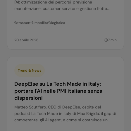
l'AI: ottimizzazione dei percorsi, previsione
manutenzione, customer service e gestione flotte.
Casi d'uso concreti.
trasporti
mobilita
logistica
20 aprile 2026
7
min
Trend & News
DeepElse su La Tech Made in Italy:
portare l'AI nelle PMI italiane senza
dispersioni
Matteo Scutifero, CEO di DeepElse, ospite del
podcast La Tech Made in Italy di Max Brigida: il gap di
competenze, gli AI agent, e come si costruisce un
percorso di adozione AI concreto.