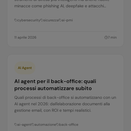
minacce come phishing AI, deepfake e attacchi
automatizzati. Cosa devono sapere le PMI.
cybersecurity
sicurezza
ai-pmi
11 aprile 2026
7
min
AI Agent
AI agent per il back-office: quali
processi automatizzare subito
Quali processi di back-office si automatizzano con un
AI agent nel 2026: dall'elaborazione documenti alla
gestione email, con ROI e tempi realistici.
ai-agent
automazione
back-office