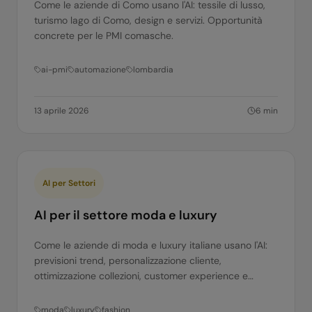
Come le aziende di Como usano l'AI: tessile di lusso,
turismo lago di Como, design e servizi. Opportunità
concrete per le PMI comasche.
ai-pmi
automazione
lombardia
13 aprile 2026
6
min
AI per Settori
AI per il settore moda e luxury
Come le aziende di moda e luxury italiane usano l'AI:
previsioni trend, personalizzazione cliente,
ottimizzazione collezioni, customer experience e
supply chain. Casi concreti.
moda
luxury
fashion