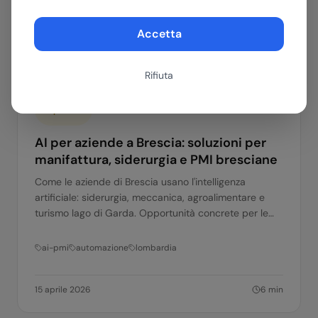
Accetta
16 aprile 2026
6
min
Rifiuta
AI per PMI
AI per aziende a Brescia: soluzioni per
manifattura, siderurgia e PMI bresciane
Come le aziende di Brescia usano l'intelligenza
artificiale: siderurgia, meccanica, agroalimentare e
turismo lago di Garda. Opportunità concrete per le
PMI bresciane.
ai-pmi
automazione
lombardia
15 aprile 2026
6
min