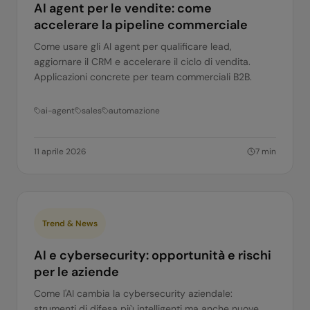
AI agent per le vendite: come
accelerare la pipeline commerciale
Come usare gli AI agent per qualificare lead,
aggiornare il CRM e accelerare il ciclo di vendita.
Applicazioni concrete per team commerciali B2B.
ai-agent
sales
automazione
11 aprile 2026
7
min
Trend & News
AI e cybersecurity: opportunità e rischi
per le aziende
Come l'AI cambia la cybersecurity aziendale:
strumenti di difesa più intelligenti ma anche nuove