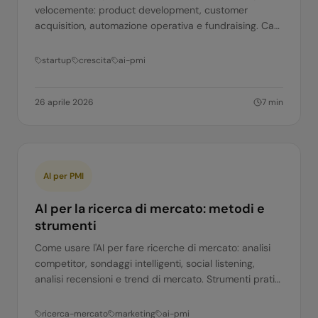
velocemente: product development, customer
acquisition, automazione operativa e fundraising. Casi
reali e strumenti pratici.
startup
crescita
ai-pmi
26 aprile 2026
7
min
AI per PMI
AI per la ricerca di mercato: metodi e
strumenti
Come usare l'AI per fare ricerche di mercato: analisi
competitor, sondaggi intelligenti, social listening,
analisi recensioni e trend di mercato. Strumenti pratici
per le PMI.
ricerca-mercato
marketing
ai-pmi