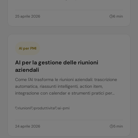
25 aprile 2026
6
min
AI per PMI
AI per la gestione delle riunioni
aziendali
Come l'AI trasforma le riunioni aziendali: trascrizione
automatica, riassunti intelligenti, action item,
integrazione con calendar e strumenti pratici per
team italiani.
riunioni
produttivita
ai-pmi
24 aprile 2026
5
min