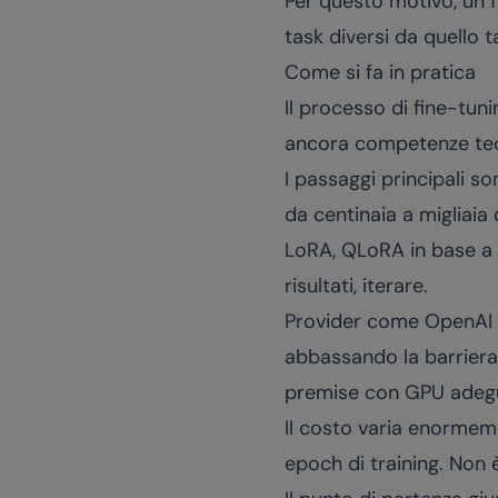
Per questo motivo, un 
task diversi da quello t
Come si fa in pratica
Il processo di fine-tun
ancora competenze tecn
I passaggi principali s
da centinaia a migliaia 
LoRA, QLoRA in base a ri
risultati, iterare.
Provider come OpenAI of
abbassando la barriera
premise con GPU adeg
Il costo varia enormeme
epoch di training. Non