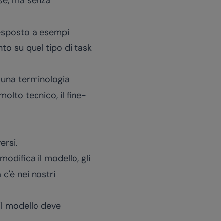
cose, ma senza
 esposto a esempi
to su quel tipo di task
i una terminologia
lto tecnico, il fine-
ersi.
odifica il modello, gli
 c'è nei nostri
il modello deve