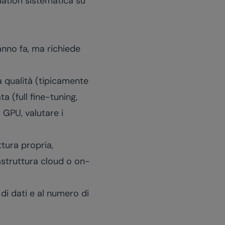
uation sistematica su
anno fa, ma richiede
a qualità (tipicamente
a (full fine-tuning,
a GPU, valutare i
tura propria,
astruttura cloud o on-
di dati e al numero di