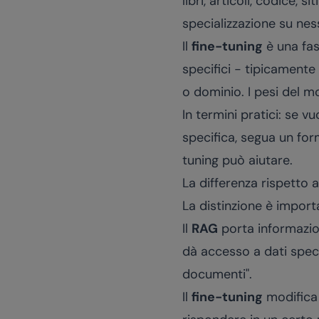
libri, articoli, codice,
specializzazione su nes
Il
fine-tuning
è una fas
specifici - tipicamente
o dominio. I pesi del m
In termini pratici: se 
specifica, segua un fo
tuning può aiutare.
La differenza rispetto 
La distinzione è import
Il
RAG
porta informazion
dà accesso a dati specif
documenti".
Il
fine-tuning
modifica 