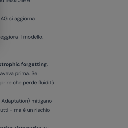
ù flessibile e
l RAG si aggiorna
peggiora il modello.
.
trophic forgetting
.
 aveva prima. Se
rire che perde fluidità
Adaptation) mitigano
tti - ma è un rischio