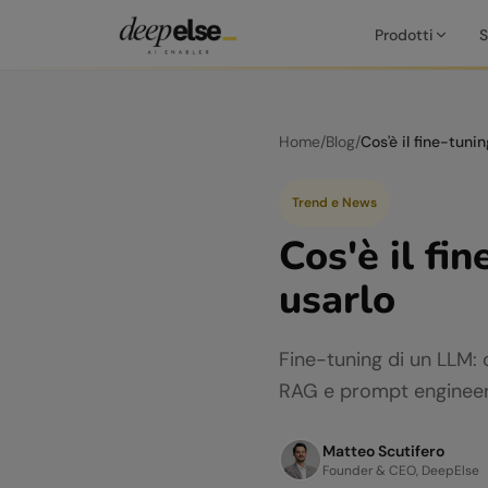
Prodotti
S
Home
/
Blog
/
Trend e News
Cos'è il fi
usarlo
Fine-tuning di un LLM: 
RAG e prompt engineeri
Matteo Scutifero
Founder & CEO, DeepElse