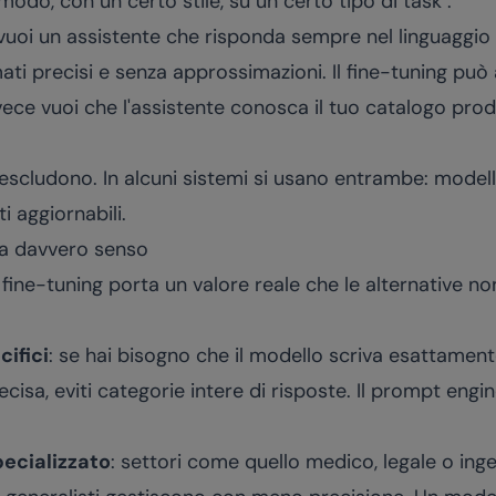
odo, con un certo stile, su un certo tipo di task".
uoi un assistente che risponda sempre nel linguaggio 
ti precisi e senza approssimazioni. Il fine-tuning può
e vuoi che l'assistente conosca il tuo catalogo prodot
escludono. In alcuni sistemi si usano entrambe: modell
i aggiornabili.
ha davvero senso
il fine-tuning porta un valore reale che le alternative 
cifici
: se hai bisogno che il modello scriva esattament
isa, eviti categorie intere di risposte. Il prompt enginee
ecializzato
: settori come quello medico, legale o ing