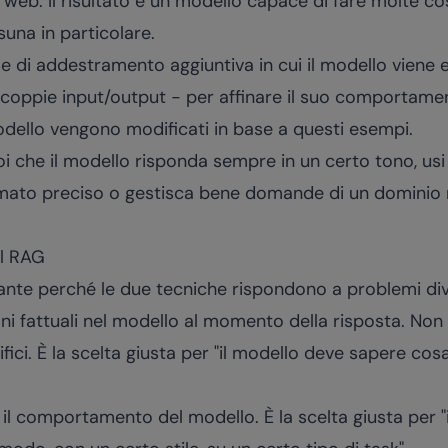
 siti web. Il risultato è un modello capace di fare molte 
suna in particolare.
e di addestramento aggiuntiva in cui il modello viene
 coppie input/output - per affinare il suo comportamen
odello vengono modificati in base a questi esempi.
vuoi che il modello risponda sempre in un certo tono, us
rmato preciso o gestisca bene domande di un dominio mo
al RAG
ante perché le due tecniche rispondono a problemi div
i fattuali nel modello al momento della risposta. Non m
ici. È la scelta giusta per "il modello deve sapere cosa
il comportamento del modello. È la scelta giusta per "