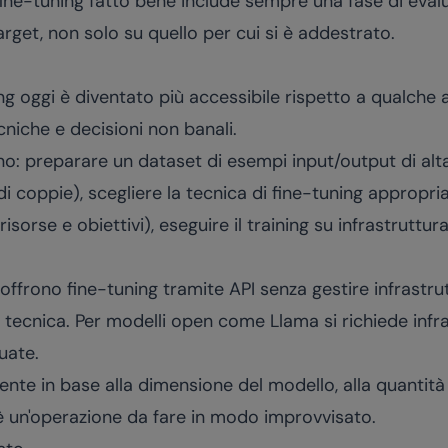
fine-tuning fatto bene include sempre una fase di eval
arget, non solo su quello per cui si è addestrato.
ing oggi è diventato più accessibile rispetto a qualche 
iche e decisioni non banali.
ono: preparare un dataset di esempi input/output di alt
di coppie), scegliere la tecnica di fine-tuning appropriat
sorse e obiettivi), eseguire il training su infrastruttur
frono fine-tuning tramite API senza gestire infrastrut
 tecnica. Per modelli open come Llama si richiede infr
uate.
nte in base alla dimensione del modello, alla quantità 
 è un'operazione da fare in modo improvvisato.