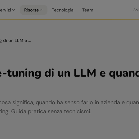
ervizi
Risorse
Tecnologia
Team
Sol
Cos'è il fine-tuning di un LLM e quando conviene usarlo
ne-tuning di un LLM e quan
cosa significa, quando ha senso farlo in azienda e qu
ng. Guida pratica senza tecnicismi.