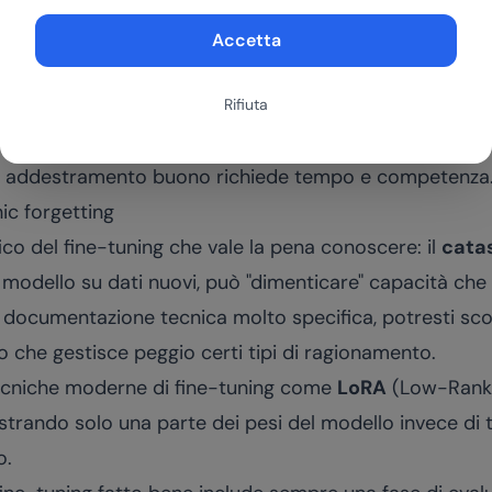
ine-tuning, investi in prompt engineering: è più rapido, pi
ile.
Accetta
requentemente
, il fine-tuning va ripetuto ogni volta. I
 La dinamica di costo è molto diversa.
Rifiuta
di qualità
, il fine-tuning produce risultati scadenti o 
di addestramento buono richiede tempo e competenza
hic forgetting
co del fine-tuning che vale la pena conoscere: il
catas
modello su dati nuovi, può "dimenticare" capacità che
 documentazione tecnica molto specifica, potresti scop
 o che gestisce peggio certi tipi di ragionamento.
 tecniche moderne di fine-tuning come
LoRA
(Low-Rank 
rando solo una parte dei pesi del modello invece di tu
o.