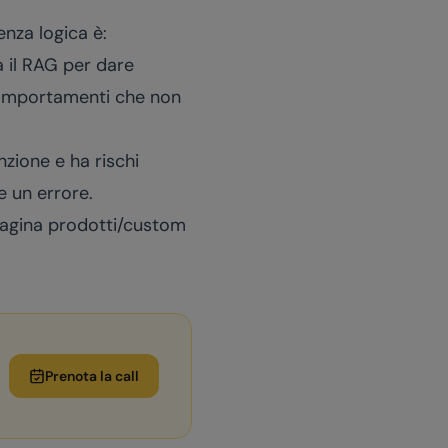
enza logica è:
a il RAG per dare
 comportamenti che non
zione e ha rischi
e un errore.
pagina
prodotti/custom
Prenota la call