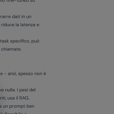
llo fine-tuned su
rarre dati in un
 riduce la latenza e
 task specifico, può
i chiamate.
re - anzi, spesso non è
ve nulla. I pesi del
i, usa il RAG.
ta un prompt ben