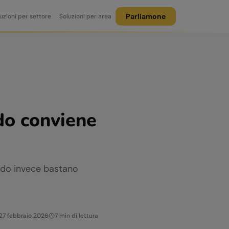
Parliamone
uzioni per settore
Soluzioni per area
do conviene
ando invece bastano
27 febbraio 2026
7
min di lettura