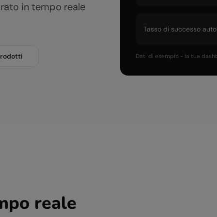
orato in tempo reale
Tasso di successo auto
prodotti
Dati di esempio - la tua dashb
empo reale