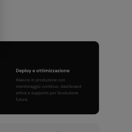
Deploy e ottimizzazione
Rilascio in produzione con
monitoraggio continuo, dashboard
attiva e supporto per l'evoluzione
futura.