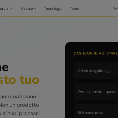
ervizi
Risorse
Tecnologia
Team
Sol
DASHBOARD AUTOMAZI
he
Azioni eseguite oggi
sto tuo
Ore risparmiate quest
 automatizzano i
. Non un prodotto
 ai tuoi processi,
ROI cumulativo