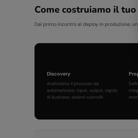
Come costruiamo il tuo
Dal primo incontro al deploy in produzione, u
Discovery
Pro
Analizziamo il processo da
Defi
automatizzare: input, output, regole
inte
di business, sistemi coinvolti.
moni