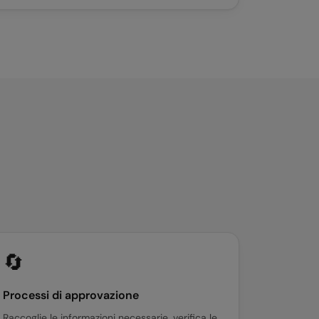
🔄
Processi di approvazione
Raccoglie le informazioni necessarie, verifica le