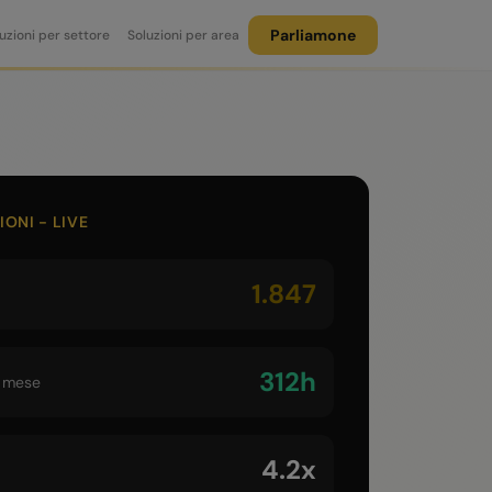
Parliamone
uzioni per settore
Soluzioni per area
ONI - LIVE
1.847
312h
o mese
4.2x