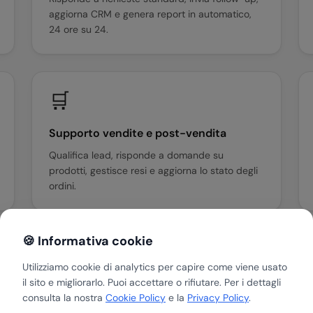
aggiorna CRM e genera report in automatico,
24 ore su 24.
🛒
Supporto vendite e post-vendita
Qualifica lead, risponde a domande su
prodotti, gestisce resi e aggiorna lo stato degli
ordini.
🍪 Informativa cookie
Utilizziamo cookie di analytics per capire come viene usato
il sito e migliorarlo. Puoi accettare o rifiutare. Per i dettagli
consulta la nostra
Cookie Policy
e la
Privacy Policy
.