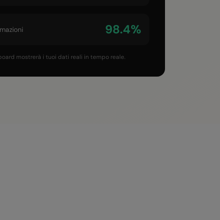
98.4%
mazioni
oard mostrerà i tuoi dati reali in tempo reale.