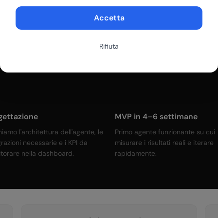
 agente
Accetta
n processo strutturato e senza sorprese.
Rifiuta
gettazione
MVP in 4–6 settimane
niamo l'architettura dell'agente, le
Primo agente funzionante su cui
grazioni necessarie e i KPI da
misurare i risultati reali e iterare
torare nella dashboard.
rapidamente.