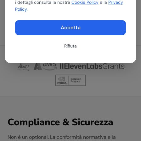
i dettagli consulta la nostra
Cookie Policy
e la
Privacy
Policy
.
Stack aggiornato al 2026. Valutiamo continuamente nuovi modelli e
strumenti man mano che il mercato evolve.
Accetta
Rifiuta
SELEZIONATI, SUPPORTATI E ACCELERATI DA
Compliance & Sicurezza
Non è un optional. La conformità normativa e la