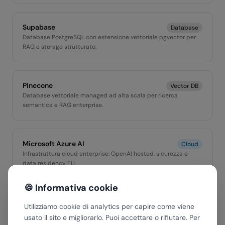
Supabase
Database
Database PostgreSQL con estensione vettoriale pgvector per
RAG e storage strutturato.
Pinecone
Vector DB
Database vettoriale managed ad alta scala per ricerca
semantica e RAG enterprise.
Microsoft Azure AI
Cloud
Infrastruttura cloud enterprise: OpenAI hosted, sicurezza e
data residency EU.
🍪 Informativa cookie
AWS
Cloud
Utilizziamo cookie di analytics per capire come viene
Hosting, storage S3, Lambda e servizi AI managed per
usato il sito e migliorarlo. Puoi accettare o rifiutare. Per
architetture scalabili.