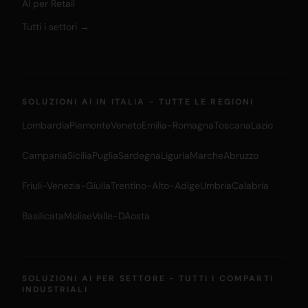
AI per Retail
Tutti i settori →
SOLUZIONI AI IN ITALIA - TUTTE LE REGIONI
Lombardia
Piemonte
Veneto
Emilia-Romagna
Toscana
Lazio
Campania
Sicilia
Puglia
Sardegna
Liguria
Marche
Abruzzo
Friuli-Venezia-Giulia
Trentino-Alto-Adige
Umbria
Calabria
Basilicata
Molise
Valle-DAosta
SOLUZIONI AI PER SETTORE - TUTTI I COMPARTI
INDUSTRIALI