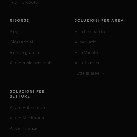
Tutti i prodotti
RISORSE
SOLUZIONI PER AREA
Blog
AI in Lombardia
Glossario AI
AI nel Lazio
Risorse gratuite
AI in Veneto
AI per ruolo aziendale
AI in Toscana
Tutte le aree →
SOLUZIONI PER
SETTORE
AI per Automotive
AI per Manifattura
AI per Finanza