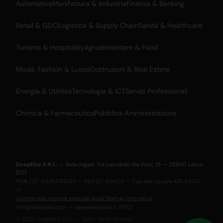
Automotive
Manifattura & Industria
Finanza & Banking
Retail & GDO
Logistica & Supply Chain
Sanità & Healthcare
Turismo & Hospitality
Agroalimentare & Food
Moda, Fashion & Lusso
Costruzioni & Real Estate
Energia & Utilities
Tecnologia & ICT
Servizi Professionali
Chimica & Farmaceutica
Pubblica Amministrazione
DeepElse S.R.L.
— Sede legale: Via Leonardo Da Vinci, 15 — 23900 Lecco
(LC)
P.IVA / CF 04292740133 — REA LC-434102 — Capitale sociale €10.811,00
i.v.
Iscritta nella sezione speciale quale Startup Innovativa
info@deepelse.com
—
deepelse@pec.it
(PEC)
© 2026 DeepElse S.R.L. — Tutti i diritti riservati.