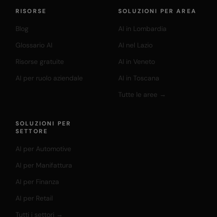
RISORSE
SOLUZIONI PER AREA
Blog
AI in Lombardia
Glossario AI
AI nel Lazio
Risorse gratuite
AI in Veneto
AI per ruolo aziendale
AI in Toscana
Tutte le aree →
SOLUZIONI PER
SETTORE
AI per Automotive
AI per Manifattura
AI per Finanza
AI per Retail
Tutti i settori →