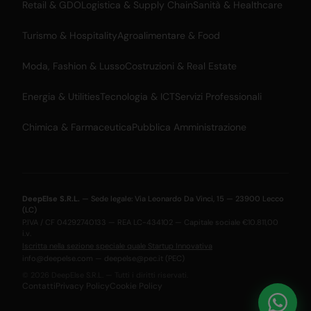
Retail & GDO
Logistica & Supply Chain
Sanità & Healthcare
Turismo & Hospitality
Agroalimentare & Food
Moda, Fashion & Lusso
Costruzioni & Real Estate
Energia & Utilities
Tecnologia & ICT
Servizi Professionali
Chimica & Farmaceutica
Pubblica Amministrazione
DeepElse S.R.L.
— Sede legale: Via Leonardo Da Vinci, 15 — 23900 Lecco
(LC)
P.IVA / CF 04292740133 — REA LC-434102 — Capitale sociale €10.811,00
i.v.
Iscritta nella sezione speciale quale Startup Innovativa
info@deepelse.com
—
deepelse@pec.it
(PEC)
© 2026 DeepElse S.R.L. — Tutti i diritti riservati.
Contatti
Privacy Policy
Cookie Policy