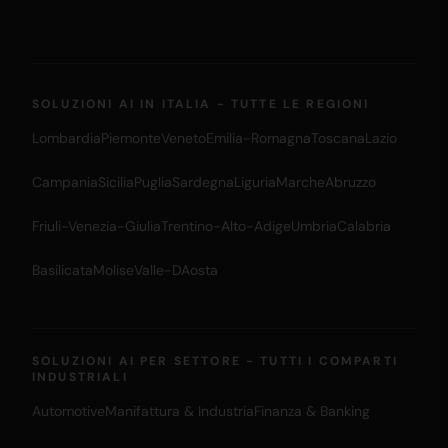
SOLUZIONI AI IN ITALIA - TUTTE LE REGIONI
Lombardia
Piemonte
Veneto
Emilia-Romagna
Toscana
Lazio
Campania
Sicilia
Puglia
Sardegna
Liguria
Marche
Abruzzo
Friuli-Venezia-Giulia
Trentino-Alto-Adige
Umbria
Calabria
Basilicata
Molise
Valle-DAosta
SOLUZIONI AI PER SETTORE - TUTTI I COMPARTI
INDUSTRIALI
Automotive
Manifattura & Industria
Finanza & Banking