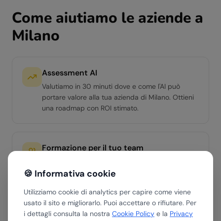
Come aiutiamo le aziende a
Milano
Assessment AI
Valutiamo in 30 minuti dove e come l'AI può
portare valore alla tua azienda di Milano. Ottieni
una roadmap con ROI stimato.
Formazione per il tuo team
Workshop hands-on per team di qualsiasi livello.
🍪 Informativa cookie
Dall'AI Literacy di base ai percorsi avanzati per
manager e team operativi.
Utilizziamo cookie di analytics per capire come viene
usato il sito e migliorarlo. Puoi accettare o rifiutare. Per
i dettagli consulta la nostra
Cookie Policy
e la
Privacy