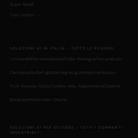
AI per Retail
Tutti i settori →
SOLUZIONI AI IN ITALIA - TUTTE LE REGIONI
Lombardia
Piemonte
Veneto
Emilia-Romagna
Toscana
Lazio
Campania
Sicilia
Puglia
Sardegna
Liguria
Marche
Abruzzo
Friuli-Venezia-Giulia
Trentino-Alto-Adige
Umbria
Calabria
Basilicata
Molise
Valle-DAosta
SOLUZIONI AI PER SETTORE - TUTTI I COMPARTI
INDUSTRIALI