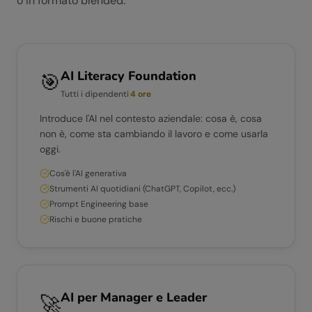
o in formato blended.
AI Literacy Foundation
🎯
Tutti i dipendenti
·
4 ore
Introduce l'AI nel contesto aziendale: cosa è, cosa
non è, come sta cambiando il lavoro e come usarla
oggi.
Cos'è l'AI generativa
Strumenti AI quotidiani (ChatGPT, Copilot, ecc.)
Prompt Engineering base
Rischi e buone pratiche
AI per Manager e Leader
🚀