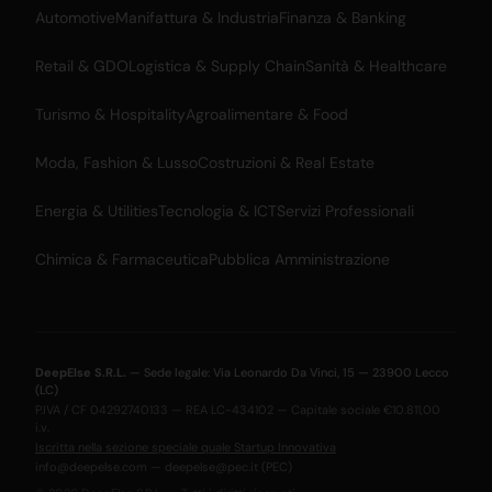
Automotive
Manifattura & Industria
Finanza & Banking
Retail & GDO
Logistica & Supply Chain
Sanità & Healthcare
Turismo & Hospitality
Agroalimentare & Food
Moda, Fashion & Lusso
Costruzioni & Real Estate
Energia & Utilities
Tecnologia & ICT
Servizi Professionali
Chimica & Farmaceutica
Pubblica Amministrazione
DeepElse S.R.L.
— Sede legale: Via Leonardo Da Vinci, 15 — 23900 Lecco
(LC)
P.IVA / CF 04292740133 — REA LC-434102 — Capitale sociale €10.811,00
i.v.
Iscritta nella sezione speciale quale Startup Innovativa
info@deepelse.com
—
deepelse@pec.it
(PEC)