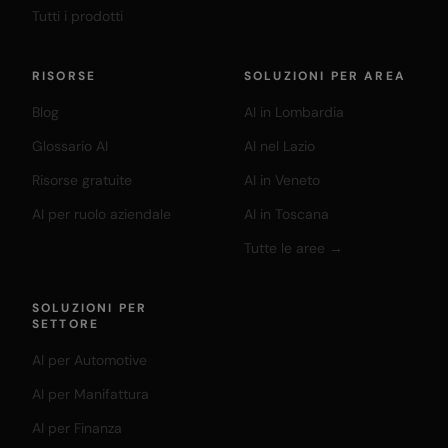
Tutti i prodotti
RISORSE
SOLUZIONI PER AREA
Blog
AI in Lombardia
Glossario AI
AI nel Lazio
Risorse gratuite
AI in Veneto
AI per ruolo aziendale
AI in Toscana
Tutte le aree →
SOLUZIONI PER
SETTORE
AI per Automotive
AI per Manifattura
AI per Finanza