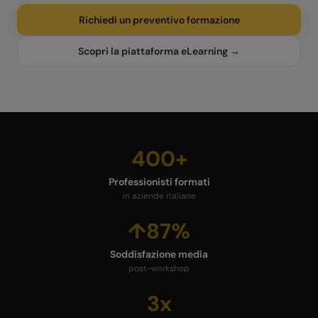
Richiedi un preventivo formazione
Scopri la piattaforma eLearning →
400+
Professionisti formati
in aziende italiane
↑87%
Soddisfazione media
post-workshop
3x