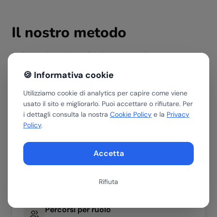
Il nostro metodo
La formazione AI non funziona se non è concreta,
contestualizzata e misurabile. Il nostro approccio
🍪 Informativa cookie
garantisce un impatto reale sul lavoro quotidiano.
Utilizziamo cookie di analytics per capire come viene
usato il sito e migliorarlo. Puoi accettare o rifiutare. Per
i dettagli consulta la nostra
Cookie Policy
e la
Privacy
Policy
.
Hands-on, non teorico
I workshop si svolgono usando strumenti reali
su casi d'uso del tuo settore. Niente diapositive
Accetta
astratte.
Rifiuta
Percorsi per ruolo