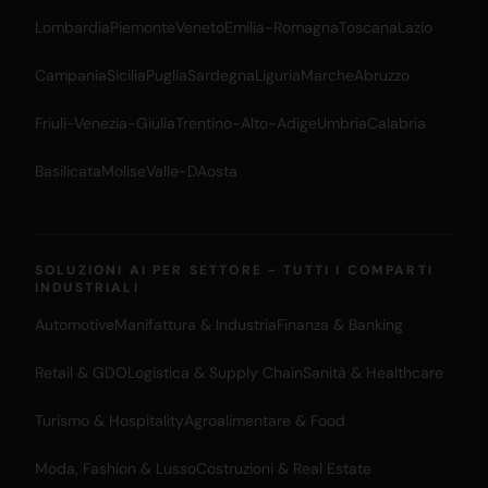
Lombardia
Piemonte
Veneto
Emilia-Romagna
Toscana
Lazio
Campania
Sicilia
Puglia
Sardegna
Liguria
Marche
Abruzzo
Friuli-Venezia-Giulia
Trentino-Alto-Adige
Umbria
Calabria
Basilicata
Molise
Valle-DAosta
SOLUZIONI AI PER SETTORE - TUTTI I COMPARTI
INDUSTRIALI
Automotive
Manifattura & Industria
Finanza & Banking
Retail & GDO
Logistica & Supply Chain
Sanità & Healthcare
Turismo & Hospitality
Agroalimentare & Food
Moda, Fashion & Lusso
Costruzioni & Real Estate