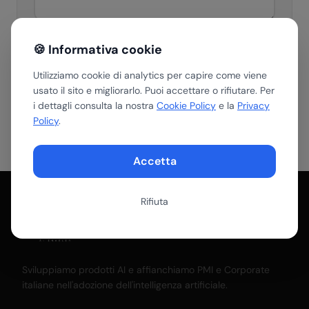
🍪 Informativa cookie
Invia messaggio →
Utilizziamo cookie di analytics per capire come viene
usato il sito e migliorarlo. Puoi accettare o rifiutare. Per
Inviando accetti la nostra
Privacy Policy
. Non ti mandiamo
spam.
i dettagli consulta la nostra
Cookie Policy
e la
Privacy
Policy
.
Accetta
Rifiuta
Sviluppiamo prodotti AI e affianchiamo PMI e Corporate
italiane nell'adozione dell'intelligenza artificiale.