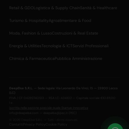
Retail & GDO
Logistica & Supply Chain
Sanità & Healthcare
Turismo & Hospitality
Agroalimentare & Food
Moda, Fashion & Lusso
Costruzioni & Real Estate
Energia & Utilities
Tecnologia & ICT
Servizi Professionali
Chimica & Farmaceutica
Pubblica Amministrazione
DeepElse S.R.L.
— Sede legale: Via Leonardo Da Vinci, 15 — 23900 Lecco
(LC)
P.IVA / CF 04292740133 — REA LC-434102 — Capitale sociale €10.811,00
i.v.
Iscritta nella sezione speciale quale Startup Innovativa
info@deepelse.com
—
deepelse@pec.it
(PEC)
© 2026 DeepElse S.R.L. — Tutti i diritti riservati.
Contatti
Privacy Policy
Cookie Policy