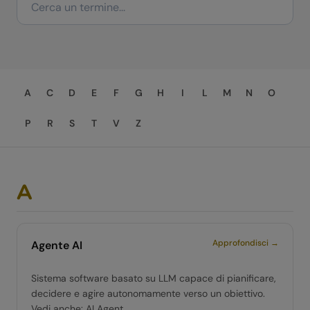
A
C
D
E
F
G
H
I
L
M
N
O
P
R
S
T
V
Z
A
Approfondisci →
Agente AI
Sistema software basato su LLM capace di pianificare,
decidere e agire autonomamente verso un obiettivo.
Vedi anche: AI Agent.