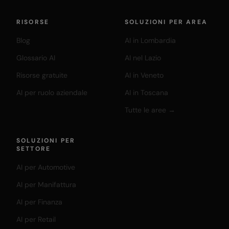
RISORSE
SOLUZIONI PER AREA
Blog
AI in Lombardia
Glossario AI
AI nel Lazio
Risorse gratuite
AI in Veneto
AI per ruolo aziendale
AI in Toscana
Tutte le aree →
SOLUZIONI PER
SETTORE
AI per Automotive
AI per Manifattura
AI per Finanza
AI per Retail