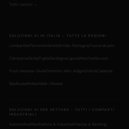
Tutti i settori →
SOLUZIONI AI IN ITALIA - TUTTE LE REGIONI
Lombardia
Piemonte
Veneto
Emilia-Romagna
Toscana
Lazio
Campania
Sicilia
Puglia
Sardegna
Liguria
Marche
Abruzzo
Friuli-Venezia-Giulia
Trentino-Alto-Adige
Umbria
Calabria
Basilicata
Molise
Valle-DAosta
SOLUZIONI AI PER SETTORE - TUTTI I COMPARTI
INDUSTRIALI
Automotive
Manifattura & Industria
Finanza & Banking