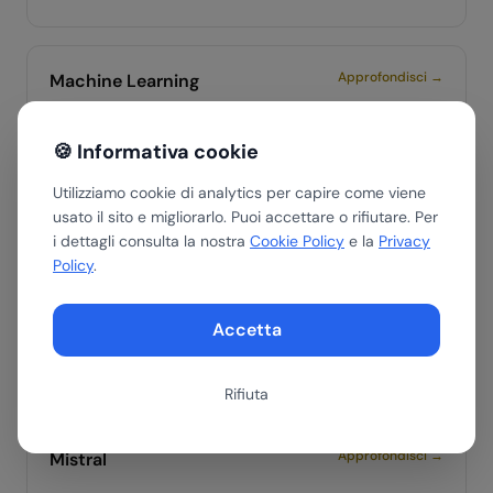
Approfondisci →
Machine Learning
Sottoinsieme dell'AI in cui i sistemi apprendono dai dati
🍪 Informativa cookie
senza essere esplicitamente programmati per ogni
caso.
Utilizziamo cookie di analytics per capire come viene
usato il sito e migliorarlo. Puoi accettare o rifiutare. Per
i dettagli consulta la nostra
Cookie Policy
e la
Privacy
Policy
.
Approfondisci →
Memoria a lungo termine
Capacità di un AI Agent di ricordare informazioni tra
Accetta
sessioni diverse, tipicamente tramite database
vettoriali.
Rifiuta
Approfondisci →
Mistral