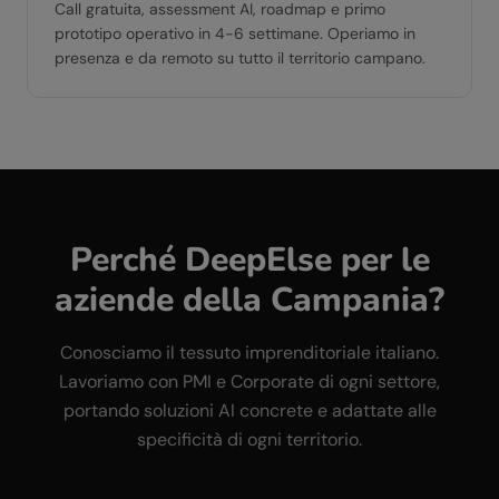
Call gratuita, assessment AI, roadmap e primo
prototipo operativo in 4-6 settimane. Operiamo in
presenza e da remoto su tutto il territorio campano.
Perché DeepElse per le
aziende della
Campania
?
Conosciamo il tessuto imprenditoriale italiano.
Lavoriamo con PMI e Corporate di ogni settore,
portando soluzioni AI concrete e adattate alle
specificità di ogni territorio.