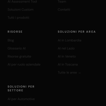
AI Assessment Tool
Team
Soluzioni Custom
Contatti
Tutti i prodotti
RISORSE
SOLUZIONI PER AREA
Blog
AI in Lombardia
Glossario AI
AI nel Lazio
Risorse gratuite
AI in Veneto
AI per ruolo aziendale
AI in Toscana
Tutte le aree →
SOLUZIONI PER
SETTORE
AI per Automotive