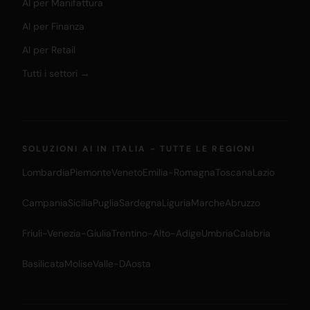
AI per Manifattura
AI per Finanza
AI per Retail
Tutti i settori →
SOLUZIONI AI IN ITALIA - TUTTE LE REGIONI
Lombardia
Piemonte
Veneto
Emilia-Romagna
Toscana
Lazio
Campania
Sicilia
Puglia
Sardegna
Liguria
Marche
Abruzzo
Friuli-Venezia-Giulia
Trentino-Alto-Adige
Umbria
Calabria
Basilicata
Molise
Valle-DAosta