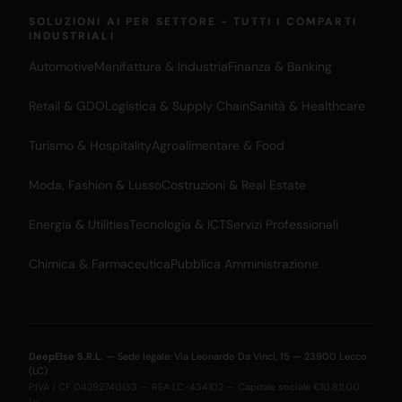
SOLUZIONI AI PER SETTORE - TUTTI I COMPARTI
INDUSTRIALI
Automotive
Manifattura & Industria
Finanza & Banking
Retail & GDO
Logistica & Supply Chain
Sanità & Healthcare
Turismo & Hospitality
Agroalimentare & Food
Moda, Fashion & Lusso
Costruzioni & Real Estate
Energia & Utilities
Tecnologia & ICT
Servizi Professionali
Chimica & Farmaceutica
Pubblica Amministrazione
DeepElse S.R.L.
— Sede legale: Via Leonardo Da Vinci, 15 — 23900 Lecco
(LC)
P.IVA / CF 04292740133 — REA LC-434102 — Capitale sociale €10.811,00
i.v.