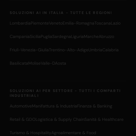
SOLUZIONI AI IN ITALIA - TUTTE LE REGIONI
Lombardia
Piemonte
Veneto
Emilia-Romagna
Toscana
Lazio
Campania
Sicilia
Puglia
Sardegna
Liguria
Marche
Abruzzo
Friuli-Venezia-Giulia
Trentino-Alto-Adige
Umbria
Calabria
Basilicata
Molise
Valle-DAosta
SOLUZIONI AI PER SETTORE - TUTTI I COMPARTI
INDUSTRIALI
Automotive
Manifattura & Industria
Finanza & Banking
Retail & GDO
Logistica & Supply Chain
Sanità & Healthcare
Turismo & Hospitality
Agroalimentare & Food