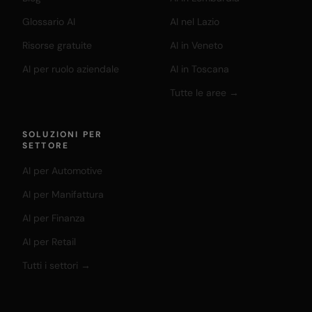
Glossario AI
AI nel Lazio
Risorse gratuite
AI in Veneto
AI per ruolo aziendale
AI in Toscana
Tutte le aree →
SOLUZIONI PER
SETTORE
AI per Automotive
AI per Manifattura
AI per Finanza
AI per Retail
Tutti i settori →