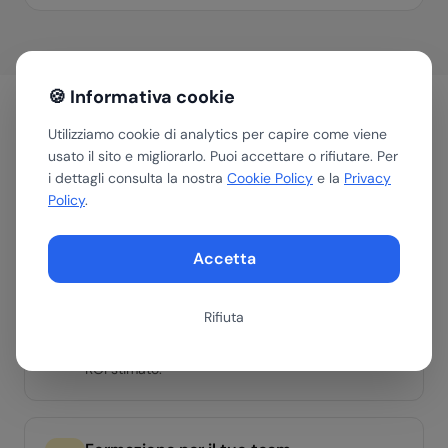
🍪 Informativa cookie
Utilizziamo cookie di analytics per capire come viene
Come aiutiamo le aziende
usato il sito e migliorarlo. Puoi accettare o rifiutare. Per
i dettagli consulta la nostra
Cookie Policy
e la
Privacy
del
Manifattura & Industria
Policy
.
Accetta
Assessment AI
Valutiamo in 30 minuti dove e come l'AI può
Rifiuta
portare valore nella tua azienda del settore
Manifattura & Industria. Ottieni una roadmap con
ROI stimato.