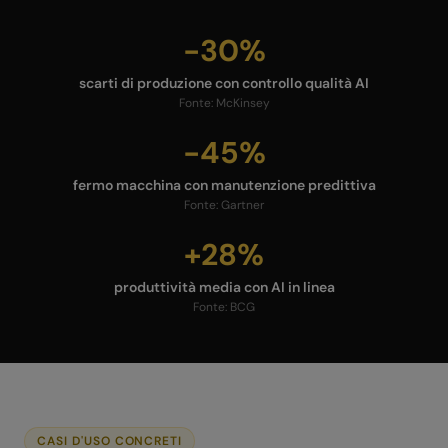
-30%
scarti di produzione con controllo qualità AI
Fonte:
McKinsey
-45%
fermo macchina con manutenzione predittiva
Fonte:
Gartner
+28%
produttività media con AI in linea
Fonte:
BCG
CASI D'USO CONCRETI