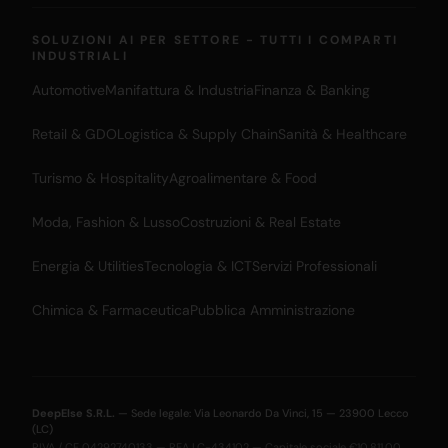
SOLUZIONI AI PER SETTORE - TUTTI I COMPARTI
INDUSTRIALI
Automotive
Manifattura & Industria
Finanza & Banking
Retail & GDO
Logistica & Supply Chain
Sanità & Healthcare
Turismo & Hospitality
Agroalimentare & Food
Moda, Fashion & Lusso
Costruzioni & Real Estate
Energia & Utilities
Tecnologia & ICT
Servizi Professionali
Chimica & Farmaceutica
Pubblica Amministrazione
DeepElse S.R.L.
— Sede legale: Via Leonardo Da Vinci, 15 — 23900 Lecco
(LC)
P.IVA / CF 04292740133 — REA LC-434102 — Capitale sociale €10.811,00