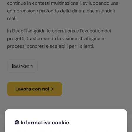
continuo in contesti multinazionali, sviluppando una
comprensione profonda delle dinamiche aziendali
reali.
In DeepElse guida le operations e l'execution dei
progetti, trasformando la visione strategica in
processi concreti e scalabili per i clienti.
LinkedIn
Lavora con noi
🍪 Informativa cookie