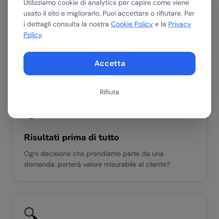
Utilizziamo cookie di analytics per capire come viene
I valori che guidano
usato il sito e migliorarlo. Puoi accettare o rifiutare. Per
DeepElse
i dettagli consulta la nostra
Cookie Policy
e la
Privacy
Policy
.
Non sono scritti su un muro, si vedono nel modo in cui
lavoriamo ogni giorno.
Accetta
Rifiuta
🎯
Risultati prima di tutto
Ogni decisione che prendiamo parte da una
domanda: porterà valore misurabile al cliente?
🔍