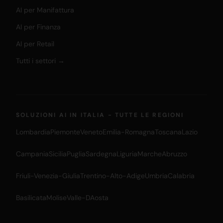
AI per Manifattura
AI per Finanza
AI per Retail
Tutti i settori →
SOLUZIONI AI IN ITALIA - TUTTE LE REGIONI
Lombardia
Piemonte
Veneto
Emilia-Romagna
Toscana
Lazio
Campania
Sicilia
Puglia
Sardegna
Liguria
Marche
Abruzzo
Friuli-Venezia-Giulia
Trentino-Alto-Adige
Umbria
Calabria
Basilicata
Molise
Valle-DAosta