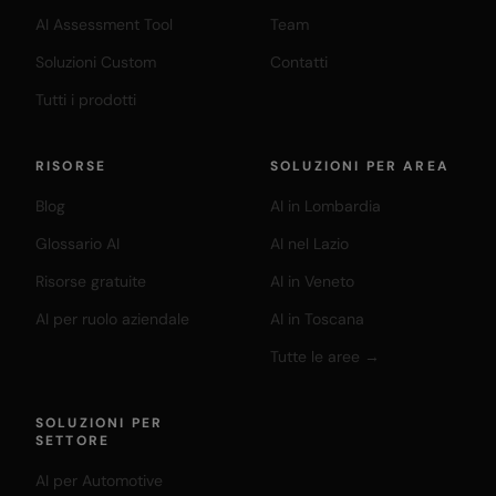
AI Assessment Tool
Team
Soluzioni Custom
Contatti
Tutti i prodotti
RISORSE
SOLUZIONI PER AREA
Blog
AI in Lombardia
Glossario AI
AI nel Lazio
Risorse gratuite
AI in Veneto
AI per ruolo aziendale
AI in Toscana
Tutte le aree →
SOLUZIONI PER
SETTORE
AI per Automotive