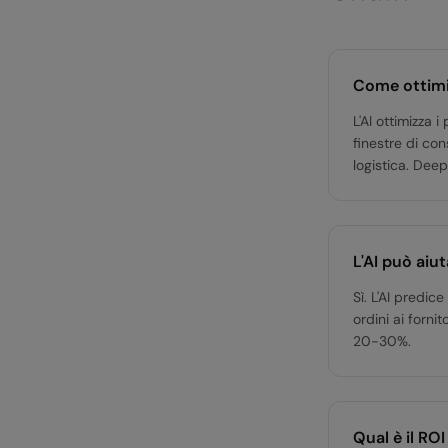
Come ottimiz
L'AI ottimizza 
finestre di co
logistica. Deep
L'AI può aiu
Sì. L'AI predic
ordini ai forni
20-30%.
Qual è il ROI