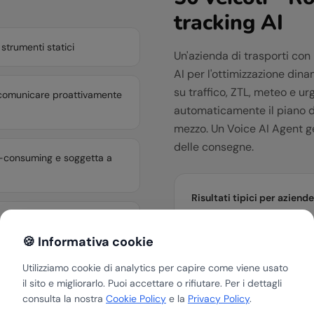
tracking AI
strumenti statici
Un'azienda di trasporti co
AI per l'ottimizzazione din
su traffico, ZTL, meteo e ur
 e comunicare proattivamente
automaticamente il piano di
mezzo. Un Voice AI Agent ges
delle consegne.
e-consuming e soggetta a
Risultati tipici per aziende 
nd
-22% costi carburante n
🍪 Informativa cookie
-35% tempo pianificazio
Utilizziamo cookie di analytics per capire come viene usato
85% richieste tracking g
ory management ancora
il sito e migliorarlo. Puoi accettare o rifiutare. Per i dettagli
+18% numero consegne g
consulta la nostra
Cookie Policy
e la
Privacy Policy
.