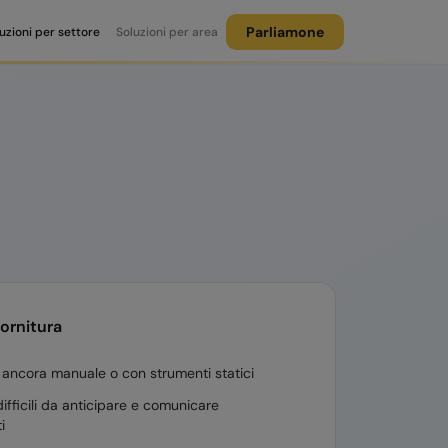
Parliamone
uzioni per settore
Soluzioni per area
fornitura
 ancora manuale o con strumenti statici
ifficili da anticipare e comunicare
i