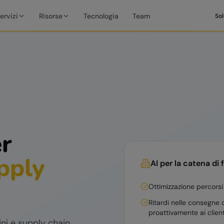
ervizi
Risorse
Tecnologia
Team
Sol
er
pply
AI per la catena di 
Ottimizzazione percorsi
Ritardi nelle consegne d
proattivamente ai client
ini e supply chain