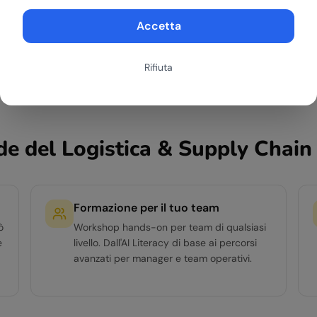
Accetta
Rifiuta
de del
Logistica & Supply Chain
Formazione per il tuo team
ò
Workshop hands-on per team di qualsiasi
e
livello. Dall'AI Literacy di base ai percorsi
avanzati per manager e team operativi.