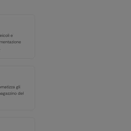
eicoli e
cumentazione
.
omatizza gli
 magazzino del