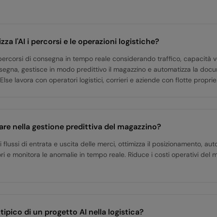
za l'AI i percorsi e le operazioni logistiche?
i percorsi di consegna in tempo reale considerando traffico, capacità v
nsegna, gestisce in modo predittivo il magazzino e automatizza la do
Else lavora con operatori logistici, corrieri e aziende con flotte proprie
tare nella gestione predittiva del magazzino?
e i flussi di entrata e uscita delle merci, ottimizza il posizionamento, aut
tori e monitora le anomalie in tempo reale. Riduce i costi operativi del
 tipico di un progetto AI nella logistica?