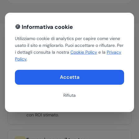
🍪 Informativa cookie
Utilizziamo cookie di analytics per capire come viene
usato il sito e migliorarlo. Puoi accettare o rifiutare. Per
Come aiutiamo le aziende
i dettagli consulta la nostra
Cookie Policy
e la
Privacy
del
Chimica & Farmaceutica
Policy
.
Accetta
Assessment AI
Valutiamo in 30 minuti dove e come l'AI può
Rifiuta
portare valore nella tua azienda del settore
Chimica & Farmaceutica. Ottieni una roadmap
con ROI stimato.