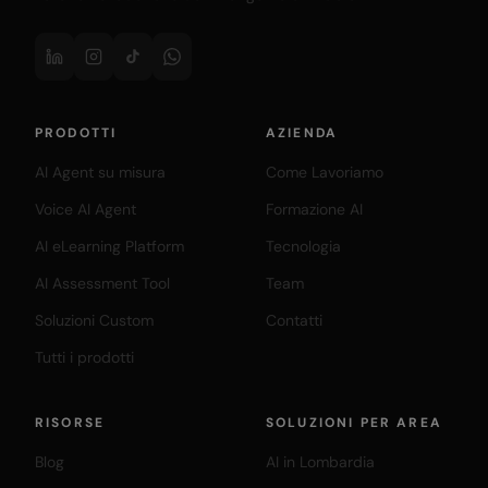
PRODOTTI
AZIENDA
AI Agent su misura
Come Lavoriamo
Voice AI Agent
Formazione AI
AI eLearning Platform
Tecnologia
AI Assessment Tool
Team
Soluzioni Custom
Contatti
Tutti i prodotti
RISORSE
SOLUZIONI PER AREA
Blog
AI in Lombardia