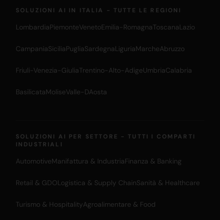
SOLUZIONI AI IN ITALIA - TUTTE LE REGIONI
Lombardia
Piemonte
Veneto
Emilia-Romagna
Toscana
Lazio
Campania
Sicilia
Puglia
Sardegna
Liguria
Marche
Abruzzo
Friuli-Venezia-Giulia
Trentino-Alto-Adige
Umbria
Calabria
Basilicata
Molise
Valle-DAosta
SOLUZIONI AI PER SETTORE - TUTTI I COMPARTI
INDUSTRIALI
Automotive
Manifattura & Industria
Finanza & Banking
Retail & GDO
Logistica & Supply Chain
Sanità & Healthcare
Turismo & Hospitality
Agroalimentare & Food