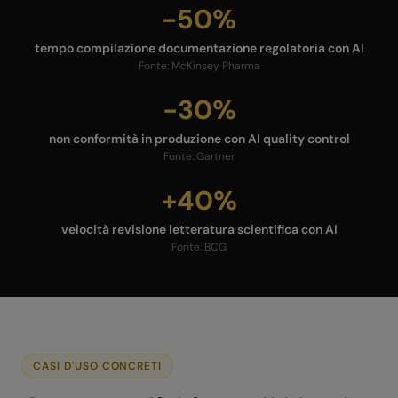
-50%
tempo compilazione documentazione regolatoria con AI
Fonte:
McKinsey Pharma
-30%
non conformità in produzione con AI quality control
Fonte:
Gartner
+40%
velocità revisione letteratura scientifica con AI
Fonte:
BCG
CASI D'USO CONCRETI