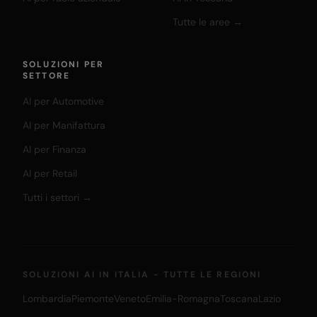
Tutte le aree →
SOLUZIONI PER
SETTORE
AI per Automotive
AI per Manifattura
AI per Finanza
AI per Retail
Tutti i settori →
SOLUZIONI AI IN ITALIA - TUTTE LE REGIONI
Lombardia
Piemonte
Veneto
Emilia-Romagna
Toscana
Lazio