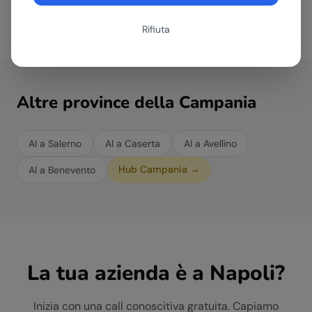
Rifiuta
Altre province della
Campania
AI a
Salerno
AI a
Caserta
AI a
Avellino
Hub
Campania
→
AI a
Benevento
La tua azienda è a
Napoli
?
Inizia con una call conoscitiva gratuita. Capiamo