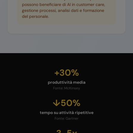
possono beneficiare di AI in customer care,
gestione processi, analisi dati e formazione
del personale.
+30%
produttività media
Fonte:
McKinsey
↓50%
tempo su attività ripetitive
Fonte:
Gartner