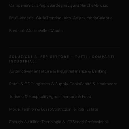
Campania
Sicilia
Puglia
Sardegna
Liguria
Marche
Abruzzo
Friuli-Venezia-Giulia
Trentino-Alto-Adige
Umbria
Calabria
Basilicata
Molise
Valle-DAosta
SOLUZIONI AI PER SETTORE - TUTTI I COMPARTI
INDUSTRIALI
Automotive
Manifattura & Industria
Finanza & Banking
Retail & GDO
Logistica & Supply Chain
Sanità & Healthcare
Turismo & Hospitality
Agroalimentare & Food
Moda, Fashion & Lusso
Costruzioni & Real Estate
Energia & Utilities
Tecnologia & ICT
Servizi Professionali