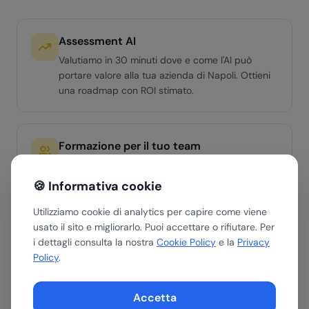
Assessment AI
Valutiamo in 30 minuti dove e come l'AI può
portare valore alla tua azienda di Napoli. Ottieni
una roadmap con ROI stimato.
Formazione per il tuo team
Workshop hands-on per team di qualsiasi livello.
Dall'AI Literacy di base ai percorsi avanzati per
🍪 Informativa cookie
manager e team operativi.
Utilizziamo cookie di analytics per capire come viene
usato il sito e migliorarlo. Puoi accettare o rifiutare. Per
i dettagli consulta la nostra
Cookie Policy
e la
Privacy
Soluzioni AI custom
Policy
.
Sviluppiamo agenti AI e automazioni su misura
per i processi specifici di ogni azienda di Napoli,
Accetta
indipendentemente dal settore in cui opera.