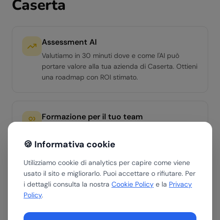
Caserta
Assessment AI
Valutiamo in 30 minuti dove e come l'AI può
portare valore alla tua azienda di Caserta. Ottieni
una roadmap con ROI stimato.
Formazione per il tuo team
Workshop hands-on per team di qualsiasi livello.
Dall'AI Literacy di base ai percorsi avanzati per
🍪 Informativa cookie
manager e team operativi.
Utilizziamo cookie di analytics per capire come viene
usato il sito e migliorarlo. Puoi accettare o rifiutare. Per
i dettagli consulta la nostra
Cookie Policy
e la
Privacy
Soluzioni AI custom
Policy
.
Sviluppiamo agenti AI e automazioni su misura
per i processi specifici di ogni azienda di