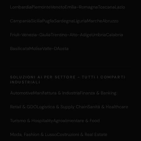
Lombardia
Piemonte
Veneto
Emilia-Romagna
Toscana
Lazio
Campania
Sicilia
Puglia
Sardegna
Liguria
Marche
Abruzzo
Friuli-Venezia-Giulia
Trentino-Alto-Adige
Umbria
Calabria
Basilicata
Molise
Valle-DAosta
SOLUZIONI AI PER SETTORE - TUTTI I COMPARTI
INDUSTRIALI
Automotive
Manifattura & Industria
Finanza & Banking
Retail & GDO
Logistica & Supply Chain
Sanità & Healthcare
Turismo & Hospitality
Agroalimentare & Food
Moda, Fashion & Lusso
Costruzioni & Real Estate