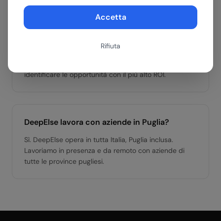
L'AI è accessibile alle PMI del Sud come quelle
Accetta
pugliesi?
Sì. Le nostre soluzioni sono progettate per essere
Rifiuta
accessibili a PMI di ogni dimensione, anche nel Sud
Italia. Partiamo da un assessment gratuito per
identificare le opportunità con il più alto ROI.
DeepElse lavora con aziende in Puglia?
Sì. DeepElse opera in tutta Italia, Puglia inclusa.
Lavoriamo in presenza e da remoto con aziende di
tutte le province pugliesi.