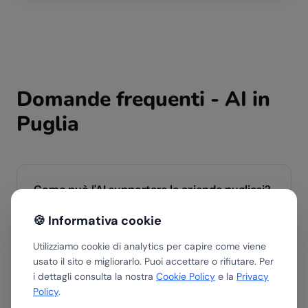
Domande frequenti - AI in
Puglia
Come può l'AI supportare le aziende pugliesi?
In Puglia turismo, agroalimentare, aerospazio e
🍪 Informativa cookie
manifattura sono i settori con maggiore trazione AI.
DeepElse supporta PMI e aziende di Bari, Taranto,
Utilizziamo cookie di analytics per capire come viene
Lecce e tutta la regione con soluzioni concrete.
usato il sito e migliorarlo. Puoi accettare o rifiutare. Per
i dettagli consulta la nostra
Cookie Policy
e la
Privacy
Policy
.