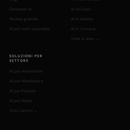
Glossario AI
AI nel Lazio
Risorse gratuite
AI in Veneto
AI per ruolo aziendale
AI in Toscana
Tutte le aree →
SOLUZIONI PER
SETTORE
AI per Automotive
AI per Manifattura
AI per Finanza
AI per Retail
Tutti i settori →