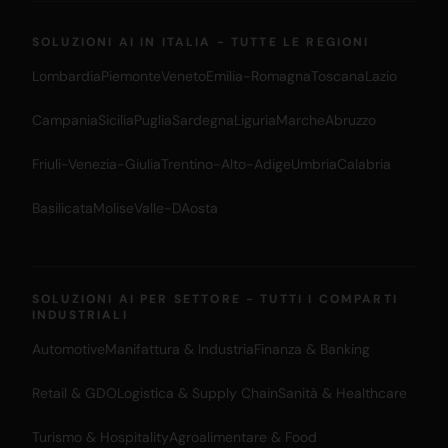
SOLUZIONI AI IN ITALIA - TUTTE LE REGIONI
Lombardia
Piemonte
Veneto
Emilia-Romagna
Toscana
Lazio
Campania
Sicilia
Puglia
Sardegna
Liguria
Marche
Abruzzo
Friuli-Venezia-Giulia
Trentino-Alto-Adige
Umbria
Calabria
Basilicata
Molise
Valle-DAosta
SOLUZIONI AI PER SETTORE - TUTTI I COMPARTI
INDUSTRIALI
Automotive
Manifattura & Industria
Finanza & Banking
Retail & GDO
Logistica & Supply Chain
Sanità & Healthcare
Turismo & Hospitality
Agroalimentare & Food