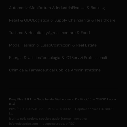
Automotive
Manifattura & Industria
Finanza & Banking
Retail & GDO
Logistica & Supply Chain
Sanità & Healthcare
Turismo & Hospitality
Agroalimentare & Food
Moda, Fashion & Lusso
Costruzioni & Real Estate
Energia & Utilities
Tecnologia & ICT
Servizi Professionali
Chimica & Farmaceutica
Pubblica Amministrazione
DeepElse S.R.L.
— Sede legale: Via Leonardo Da Vinci, 15 — 23900 Lecco
(LC)
P.IVA / CF 04292740133 — REA LC-434102 — Capitale sociale €10.811,00
i.v.
Iscritta nella sezione speciale quale Startup Innovativa
info@deepelse.com
—
deepelse@pec.it
(PEC)