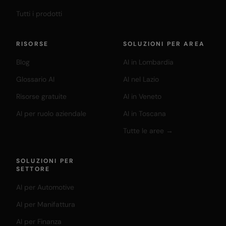
Tutti i prodotti
RISORSE
SOLUZIONI PER AREA
Blog
AI in Lombardia
Glossario AI
AI nel Lazio
Risorse gratuite
AI in Veneto
AI per ruolo aziendale
AI in Toscana
Tutte le aree →
SOLUZIONI PER
SETTORE
AI per Automotive
AI per Manifattura
AI per Finanza