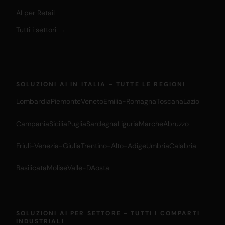
AI per Retail
Tutti i settori →
SOLUZIONI AI IN ITALIA - TUTTE LE REGIONI
Lombardia
Piemonte
Veneto
Emilia-Romagna
Toscana
Lazio
Campania
Sicilia
Puglia
Sardegna
Liguria
Marche
Abruzzo
Friuli-Venezia-Giulia
Trentino-Alto-Adige
Umbria
Calabria
Basilicata
Molise
Valle-DAosta
SOLUZIONI AI PER SETTORE - TUTTI I COMPARTI
INDUSTRIALI