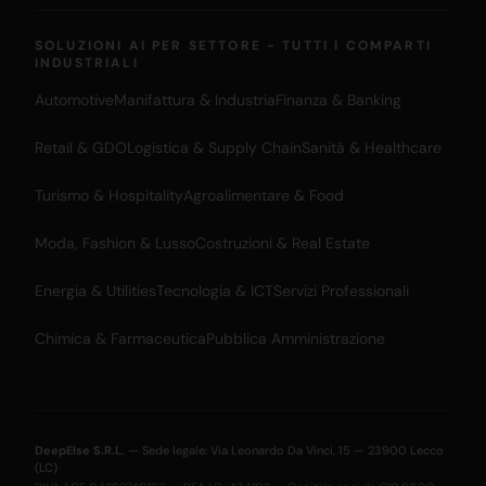
SOLUZIONI AI PER SETTORE - TUTTI I COMPARTI
INDUSTRIALI
Automotive
Manifattura & Industria
Finanza & Banking
Retail & GDO
Logistica & Supply Chain
Sanità & Healthcare
Turismo & Hospitality
Agroalimentare & Food
Moda, Fashion & Lusso
Costruzioni & Real Estate
Energia & Utilities
Tecnologia & ICT
Servizi Professionali
Chimica & Farmaceutica
Pubblica Amministrazione
DeepElse S.R.L.
— Sede legale: Via Leonardo Da Vinci, 15 — 23900 Lecco
(LC)