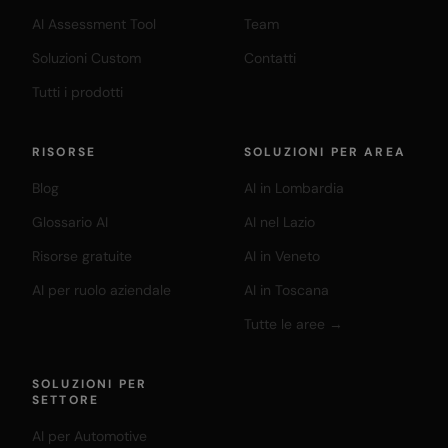
AI Assessment Tool
Team
Soluzioni Custom
Contatti
Tutti i prodotti
RISORSE
SOLUZIONI PER AREA
Blog
AI in Lombardia
Glossario AI
AI nel Lazio
Risorse gratuite
AI in Veneto
AI per ruolo aziendale
AI in Toscana
Tutte le aree →
SOLUZIONI PER
SETTORE
AI per Automotive