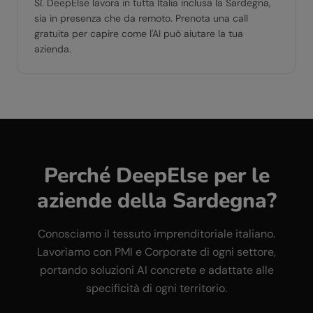
Sì. DeepElse lavora in tutta Italia inclusa la Sardegna,
sia in presenza che da remoto. Prenota una call
gratuita per capire come l'AI può aiutare la tua
azienda.
Perché DeepElse per le
aziende della
Sardegna
?
Conosciamo il tessuto imprenditoriale italiano.
Lavoriamo con PMI e Corporate di ogni settore,
portando soluzioni AI concrete e adattate alle
specificità di ogni territorio.