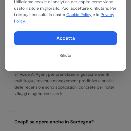
Utilizziamo cookie di analytics per capire come viene
usato il sito e migliorarlo. Puoi accettare o rifiutare. Per
Turismo, agroalimentare, energie rinnovabili e
i dettagli consulta la nostra
Cookie Policy
e la
Privacy
manifattura sono i settori con maggiore potenziale AI
Policy
.
in Sardegna. DeepElse supporta PMI di Cagliari,
Sassari, Nuoro e tutta la regione.
Accetta
Rifiuta
L'AI è utile per le strutture turistiche della
Sardegna?
Sì. Voice AI Agent per prenotazioni, gestione clienti
multilingue, revenue management predittivo e analisi
delle recensioni sono applicazioni concrete per hotel,
villaggi e agriturismi sardi.
DeepElse opera anche in Sardegna?