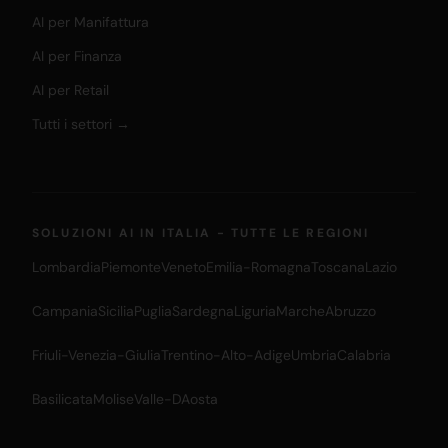
AI per Manifattura
AI per Finanza
AI per Retail
Tutti i settori →
SOLUZIONI AI IN ITALIA - TUTTE LE REGIONI
Lombardia
Piemonte
Veneto
Emilia-Romagna
Toscana
Lazio
Campania
Sicilia
Puglia
Sardegna
Liguria
Marche
Abruzzo
Friuli-Venezia-Giulia
Trentino-Alto-Adige
Umbria
Calabria
Basilicata
Molise
Valle-DAosta