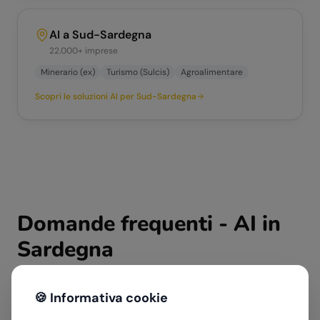
AI a
Sud-Sardegna
22.000+
imprese
Minerario (ex)
Turismo (Sulcis)
Agroalimentare
Scopri le soluzioni AI per
Sud-Sardegna
Domande frequenti - AI in
Sardegna
🍪 Informativa cookie
Come può l'AI aiutare le aziende sarde?