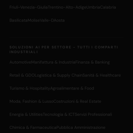
Friuli-Venezia-Giulia
Trentino-Alto-Adige
Umbria
Calabria
Basilicata
Molise
Valle-DAosta
SOLUZIONI AI PER SETTORE - TUTTI I COMPARTI
INDUSTRIALI
Automotive
Manifattura & Industria
Finanza & Banking
Retail & GDO
Logistica & Supply Chain
Sanità & Healthcare
Turismo & Hospitality
Agroalimentare & Food
Moda, Fashion & Lusso
Costruzioni & Real Estate
Energia & Utilities
Tecnologia & ICT
Servizi Professionali
Chimica & Farmaceutica
Pubblica Amministrazione