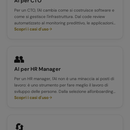
AI per
CTO
Per un CTO, l'AI cambia come si costruisce software e
come si gestisce l'infrastruttura. Dal code review
automatizzato al monitoring predittivo, le applicazioni
Scopri i casi d'uso
sono immediate. La sfida è scegliere le architetture
giuste e mantenere il controllo sulla qualità.
👥
AI per
HR Manager
Per un HR manager, l'AI non è una minaccia ai posti di
lavoro: è uno strumento per fare meglio il lavoro di
sviluppo delle persone. Dalla selezione all'onboarding
Scopri i casi d'uso
fino alla formazione continua, l'AI automatizza i task
ripetitivi e libera tempo per ciò che conta davvero.
🔄