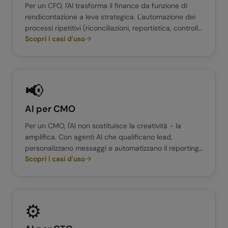
Per un CFO, l'AI trasforma il finance da funzione di
rendicontazione a leva strategica. L'automazione dei
processi ripetitivi (riconciliazioni, reportistica, controllo
Scopri i casi d'uso
fatture) libera il team per analisi predittive e supporto
alle decisioni.
📢
AI per
CMO
Per un CMO, l'AI non sostituisce la creatività - la
amplifica. Con agenti AI che qualificano lead,
personalizzano messaggi e automatizzano il reporting,
Scopri i casi d'uso
il team marketing può concentrarsi su strategia e
creatività invece che su task manuali.
⚙️