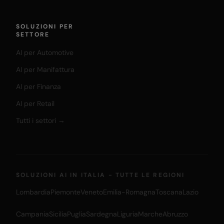
SOLUZIONI PER
SETTORE
AI per Automotive
AI per Manifattura
AI per Finanza
AI per Retail
Tutti i settori →
SOLUZIONI AI IN ITALIA - TUTTE LE REGIONI
Lombardia
Piemonte
Veneto
Emilia-Romagna
Toscana
Lazio
Campania
Sicilia
Puglia
Sardegna
Liguria
Marche
Abruzzo