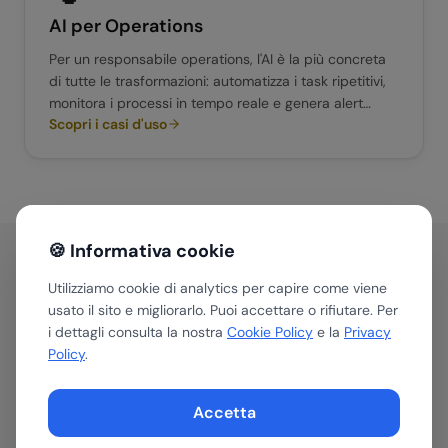
AI per
Operations
Per un responsabile operations, l'AI è la più concreta
di tutte le trasformazioni: automatizza i task ripetitivi,
monitora i processi in tempo reale e genera alert
Scopri i casi d'uso
prima che i problemi diventino crisi. Il focus è
sull'efficienza operativa misurabile.
🍪 Informativa cookie
Utilizziamo cookie di analytics per capire come viene
Non sai da dove iniziare?
usato il sito e migliorarlo. Puoi accettare o rifiutare. Per
i dettagli consulta la nostra
Cookie Policy
e la
Privacy
L'AI Assessment Tool identifica in 30 minuti le
Policy
.
opportunità più rilevanti per la tua azienda,
indipendentemente dal ruolo.
Accetta