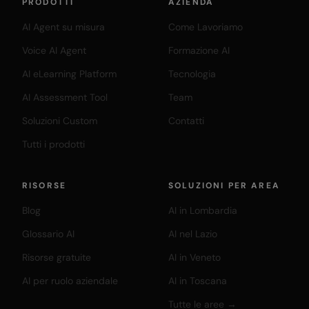
PRODOTTI
AZIENDA
AI Agent su misura
Come Lavoriamo
Voice AI Agent
Formazione AI
AI eLearning Platform
Tecnologia
AI Assessment Tool
Team
Soluzioni Custom
Contatti
Tutti i prodotti
RISORSE
SOLUZIONI PER AREA
Blog
AI in Lombardia
Glossario AI
AI nel Lazio
Risorse gratuite
AI in Veneto
AI per ruolo aziendale
AI in Toscana
Tutte le aree →