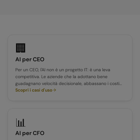
🏢
AI per
CEO
Per un CEO, l'AI non è un progetto IT: è una leva
competitiva. Le aziende che la adottano bene
guadagnano velocità decisionale, abbassano i costi
Scopri i casi d'uso
operativi e liberano le persone per il lavoro ad alto
valore. Quelli che aspettano rischiano di trovarsi
indietro.
📊
AI per
CFO