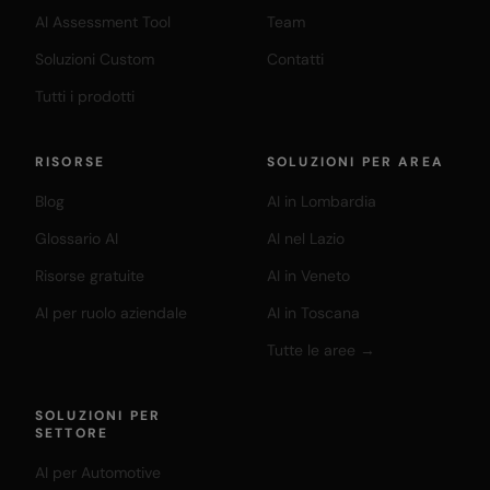
AI Assessment Tool
Team
Soluzioni Custom
Contatti
Tutti i prodotti
RISORSE
SOLUZIONI PER AREA
Blog
AI in Lombardia
Glossario AI
AI nel Lazio
Risorse gratuite
AI in Veneto
AI per ruolo aziendale
AI in Toscana
Tutte le aree →
SOLUZIONI PER
SETTORE
AI per Automotive