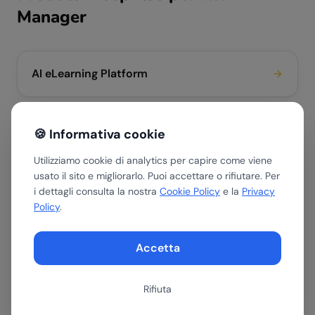
Manager
AI eLearning Platform
AI Agent su misura
🍪 Informativa cookie
Utilizziamo cookie di analytics per capire come viene
usato il sito e migliorarlo. Puoi accettare o rifiutare. Per
i dettagli consulta la nostra
Cookie Policy
e la
Privacy
Approfondisci
Policy
.
AI per HR manager
Accetta
AI per HR: screening CV, onboarding e formazione
Rifiuta