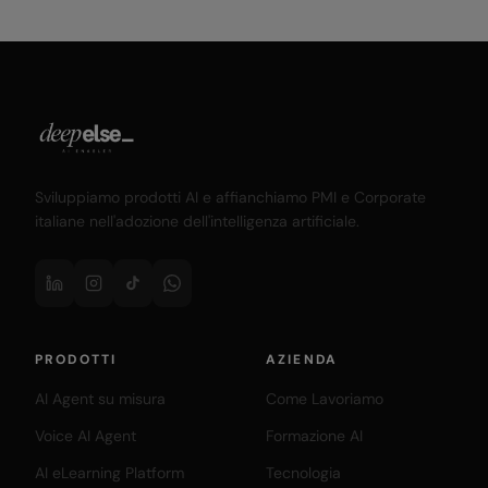
Sviluppiamo prodotti AI e affianchiamo PMI e Corporate
italiane nell'adozione dell'intelligenza artificiale.
PRODOTTI
AZIENDA
AI Agent su misura
Come Lavoriamo
Voice AI Agent
Formazione AI
AI eLearning Platform
Tecnologia