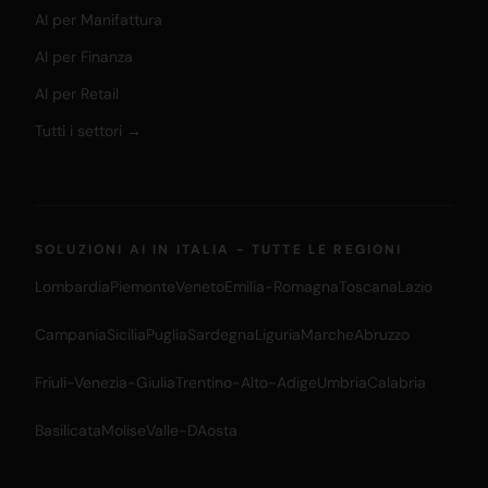
AI per Manifattura
AI per Finanza
AI per Retail
Tutti i settori →
SOLUZIONI AI IN ITALIA - TUTTE LE REGIONI
Lombardia
Piemonte
Veneto
Emilia-Romagna
Toscana
Lazio
Campania
Sicilia
Puglia
Sardegna
Liguria
Marche
Abruzzo
Friuli-Venezia-Giulia
Trentino-Alto-Adige
Umbria
Calabria
Basilicata
Molise
Valle-DAosta