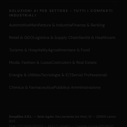
SOLUZIONI AI PER SETTORE - TUTTI I COMPARTI
INDUSTRIALI
Automotive
Manifattura & Industria
Finanza & Banking
Retail & GDO
Logistica & Supply Chain
Sanità & Healthcare
Turismo & Hospitality
Agroalimentare & Food
Moda, Fashion & Lusso
Costruzioni & Real Estate
Energia & Utilities
Tecnologia & ICT
Servizi Professionali
Chimica & Farmaceutica
Pubblica Amministrazione
DeepElse S.R.L.
— Sede legale: Via Leonardo Da Vinci, 15 — 23900 Lecco
(LC)
P.IVA / CF 04292740133 — REA LC-434102 — Capitale sociale €10.811,00