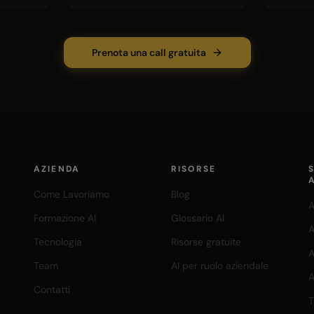
Prenota una call gratuita
AZIENDA
RISORSE
Come Lavoriamo
Blog
A
Formazione AI
Glossario AI
A
Tecnologia
Risorse gratuite
A
Team
AI per ruolo aziendale
A
Contatti
T