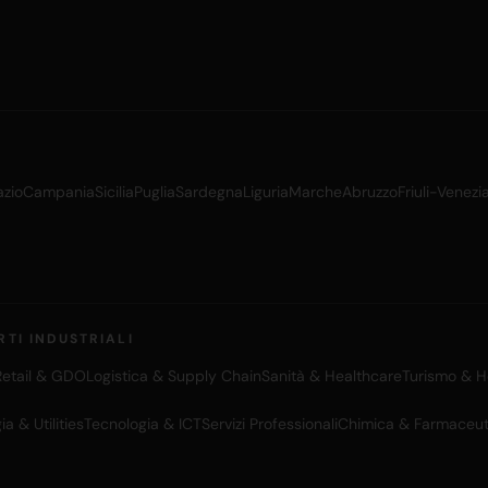
azio
Campania
Sicilia
Puglia
Sardegna
Liguria
Marche
Abruzzo
Friuli-Venezi
RTI INDUSTRIALI
Retail & GDO
Logistica & Supply Chain
Sanità & Healthcare
Turismo & Ho
ia & Utilities
Tecnologia & ICT
Servizi Professionali
Chimica & Farmaceut