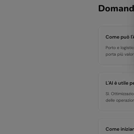
Domande
Come può l'A
Porto e logistic
porta più valo
L'AI è utile 
Sì. Ottimizzazi
delle operazion
Come iniziar