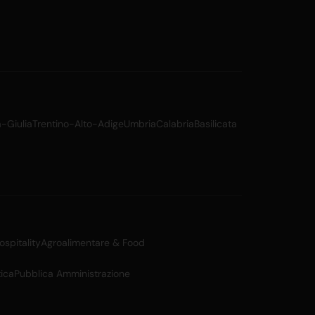
a-Giulia
Trentino-Alto-Adige
Umbria
Calabria
Basilicata
spitality
Agroalimentare & Food
ica
Pubblica Amministrazione