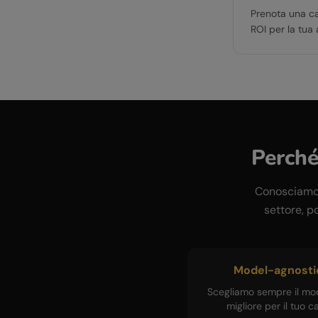
Prenota una cal
ROI per la tua 
Perché
Conosciamo i
settore, po
Model-agnosti
Scegliamo sempre il mod
migliore per il tuo c