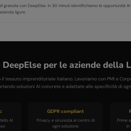
l gratuita con DeepElse. In 30 minuti identifichiamo le opportunità AI
azienda ligure.
 DeepElse per le aziende della
L
l tessuto imprenditoriale italiano. Lavoriamo con PMI e Corp
rtando soluzioni AI concrete e adattate alle specificità di ogni
c
GDPR compliant
R
ello AI
Privacy e sicurezza al centro di
Prime a
aso
ogni soluzione
in