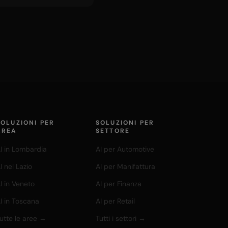
SOLUZIONI PER
SOLUZIONI PER
AREA
SETTORE
I in Lombardia
AI per Automotive
I nel Lazio
AI per Manifattura
I in Veneto
AI per Finanza
I in Toscana
AI per Retail
utte le aree →
Tutti i settori →