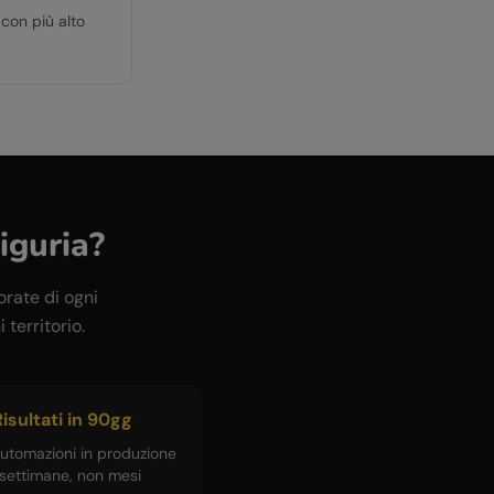
 con più alto
iguria
?
orate di ogni
 territorio.
isultati in 90gg
utomazioni in produzione
 settimane, non mesi