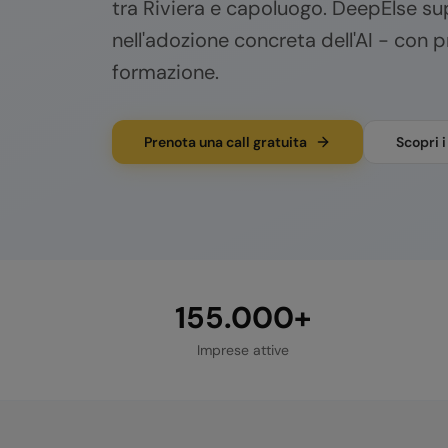
tra Riviera e capoluogo.
DeepElse supp
nell'adozione concreta dell'AI - con pr
formazione.
Prenota una call gratuita
Scopri i
155.000+
Imprese attive