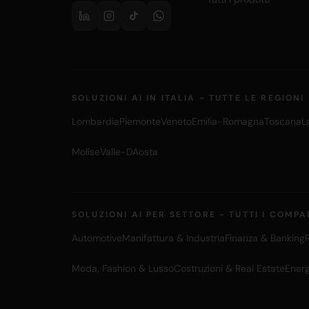
SOLUZIONI AI IN ITALIA - TUTTE LE REGIONI
Lombardia
Piemonte
Veneto
Emilia-Romagna
Toscana
L
Molise
Valle-DAosta
SOLUZIONI AI PER SETTORE - TUTTI I COMPA
Automotive
Manifattura & Industria
Finanza & Banking
Moda, Fashion & Lusso
Costruzioni & Real Estate
Energ