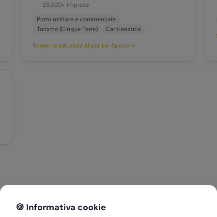
25.000+
imprese
Porto militare e commerciale
Turismo (Cinque Terre)
Cantieristica
Scopri le soluzioni AI per
La-Spezia
🍪 Informativa cookie