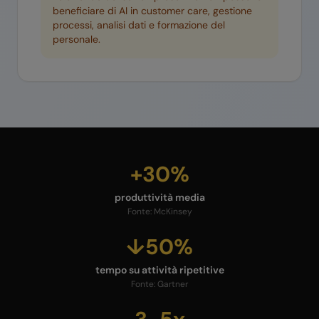
beneficiare di AI in customer care, gestione
processi, analisi dati e formazione del
personale.
+30%
produttività media
Fonte:
McKinsey
↓50%
tempo su attività ripetitive
Fonte:
Gartner