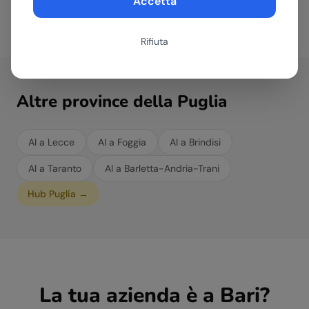
Accetta
Rifiuta
Altre province della
Puglia
AI a
Lecce
AI a
Foggia
AI a
Brindisi
AI a
Taranto
AI a
Barletta-Andria-Trani
Hub
Puglia
→
La tua azienda è a
Bari
?