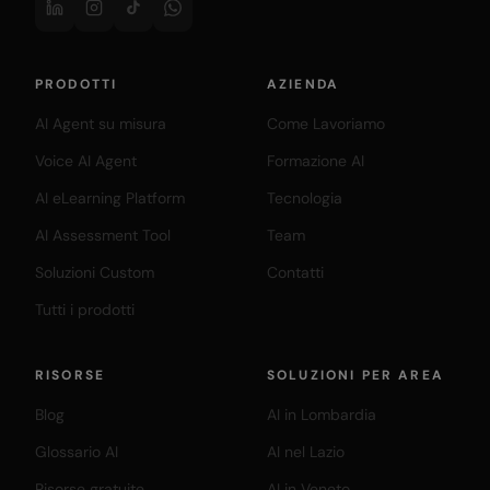
PRODOTTI
AZIENDA
AI Agent su misura
Come Lavoriamo
Voice AI Agent
Formazione AI
AI eLearning Platform
Tecnologia
AI Assessment Tool
Team
Soluzioni Custom
Contatti
Tutti i prodotti
RISORSE
SOLUZIONI PER AREA
Blog
AI in Lombardia
Glossario AI
AI nel Lazio
Risorse gratuite
AI in Veneto