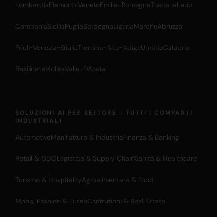
Lombardia
Piemonte
Veneto
Emilia-Romagna
Toscana
Lazio
Campania
Sicilia
Puglia
Sardegna
Liguria
Marche
Abruzzo
Friuli-Venezia-Giulia
Trentino-Alto-Adige
Umbria
Calabria
Basilicata
Molise
Valle-DAosta
SOLUZIONI AI PER SETTORE - TUTTI I COMPARTI
INDUSTRIALI
Automotive
Manifattura & Industria
Finanza & Banking
Retail & GDO
Logistica & Supply Chain
Sanità & Healthcare
Turismo & Hospitality
Agroalimentare & Food
Moda, Fashion & Lusso
Costruzioni & Real Estate