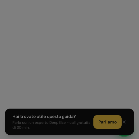
Hai trovato utile questa guida?
Parliamo
Parla con un esperto DeepElse - call gratuita
di 30 min.