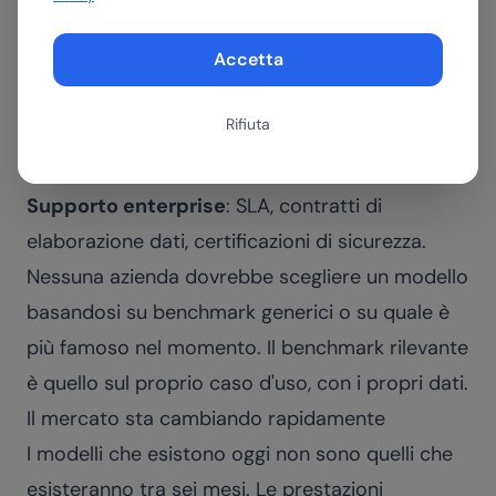
di più. In applicazioni ad alto volume, la scelta
Accetta
del modello ha impatto diretto sul costo
operativo.
Rifiuta
Opzioni di deployment
: SaaS, API cloud, self-
hosted. Rilevante per compliance e privacy.
Supporto enterprise
: SLA, contratti di
elaborazione dati, certificazioni di sicurezza.
Nessuna azienda dovrebbe scegliere un modello
basandosi su benchmark generici o su quale è
più famoso nel momento. Il benchmark rilevante
è quello sul proprio caso d'uso, con i propri dati.
Il mercato sta cambiando rapidamente
I modelli che esistono oggi non sono quelli che
esisteranno tra sei mesi. Le prestazioni