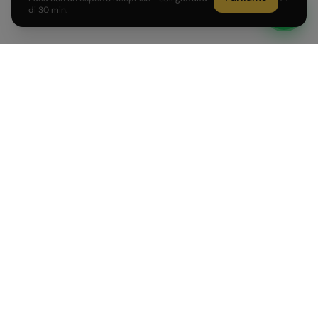
di 30 min.
Sviluppiamo prodotti AI e affianchiamo PMI e Corporate
italiane nell'adozione dell'intelligenza artificiale.
PRODOTTI
AZIENDA
AI Agent su misura
Come Lavoriamo
Voice AI Agent
Formazione AI