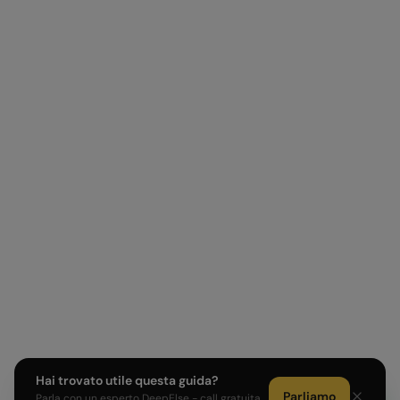
Hai trovato utile questa guida?
Parliamo
Parla con un esperto DeepElse - call gratuita