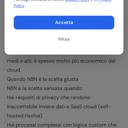
in pochi minuti su qualsiasi server; la
Policy
.
complessità operativa è quella di gestire
Accetta
un'applicazione Docker.
Il costo del self-hosting è l'infrastruttura (server
Rifiuta
o cloud), il tempo di setup iniziale, e la
manutenzione degli aggiornamenti. Per volumi
medi e alti, è spesso molto più economico del
cloud.
Quando N8N è la scelta giusta
N8N è la scelta sensata quando:
Hai requisiti di privacy che rendono
inaccettabile inviare dati a SaaS cloud (self-
hosted risolve).
Hai processi complessi con logica custom che