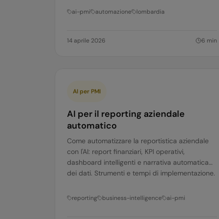
ai-pmi
automazione
lombardia
14 aprile 2026
6
min
AI per PMI
AI per il reporting aziendale
automatico
Come automatizzare la reportistica aziendale
con l'AI: report finanziari, KPI operativi,
dashboard intelligenti e narrativa automatica
dei dati. Strumenti e tempi di implementazione.
reporting
business-intelligence
ai-pmi