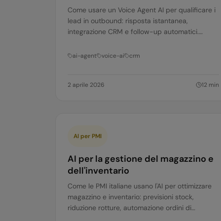
Come usare un Voice Agent AI per qualificare i
lead in outbound: risposta istantanea,
integrazione CRM e follow-up automatici.
Guida pratica per PMI e corporate.
ai-agent
voice-ai
crm
2 aprile 2026
12
min
AI per PMI
AI per la gestione del magazzino e
dell'inventario
Come le PMI italiane usano l'AI per ottimizzare
magazzino e inventario: previsioni stock,
riduzione rotture, automazione ordini di
riapprovvigionamento e picking. ROI reale.