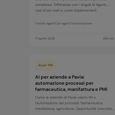
complessi. Differenze con i singoli AI Agent,
casi d'uso reali e come implementarli.
multi-agent
ai-agent
automazione
17 aprile 2026
8
min
AI per PMI
AI per aziende a Pavia:
automazione processi per
farmaceutica, manifattura e PMI
Come le aziende di Pavia usano l'AI e
l'automazione dei processi: farmaceutica,
manifattura, agricoltura. Opportunità concrete
per le PMI pavesi.