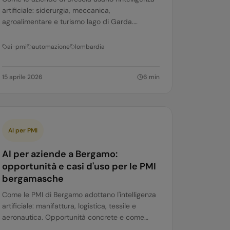
artificiale: siderurgia, meccanica,
agroalimentare e turismo lago di Garda.
Opportunità concrete per le PMI bresciane.
ai-pmi
automazione
lombardia
15 aprile 2026
6
min
AI per PMI
AI per aziende a Bergamo:
opportunità e casi d'uso per le PMI
bergamasche
Come le PMI di Bergamo adottano l'intelligenza
artificiale: manifattura, logistica, tessile e
aeronautica. Opportunità concrete e come
iniziare.