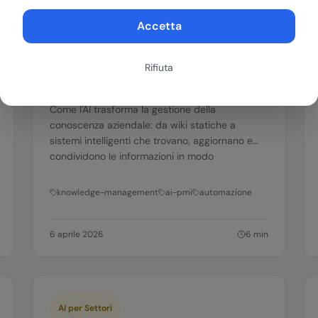
Accetta
AI per PMI
Rifiuta
AI per la gestione del knowledge
aziendale
Come l'AI trasforma la gestione della
conoscenza aziendale: da wiki statiche a
sistemi intelligenti che trovano, aggiornano e
condividono le informazioni in modo
automatico.
knowledge-management
ai-pmi
automazione
6 aprile 2026
6
min
AI per Settori