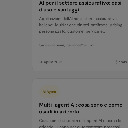
AI per il settore assicurativo: casi
d'uso e vantaggi
Applicazioni dell'AI nel settore assicurativo
italiano: liquidazione sinistri, antifrode, pricing
personalizzato, customer service e
underwriting. Casi d'uso pratici per compagnie
e agenti.
assicurazioni
insurance
ai-pmi
28 aprile 2026
7
min
AI Agent
Multi-agent AI: cosa sono e come
usarli in azienda
Cosa sono i sistemi multi-agent AI e come le
aziende li usano per automatizzare processi