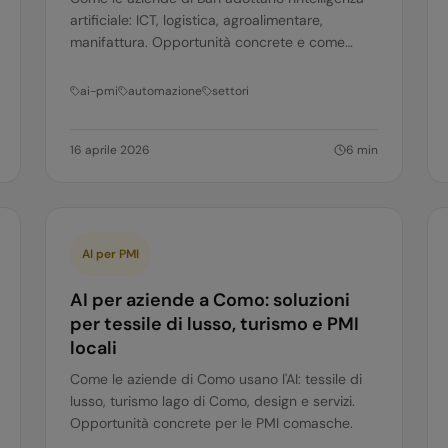
artificiale: ICT, logistica, agroalimentare,
manifattura. Opportunità concrete e come
iniziare per le PMI baresi.
ai-pmi
automazione
settori
16 aprile 2026
6
min
AI per PMI
AI per aziende a Como: soluzioni
per tessile di lusso, turismo e PMI
locali
Come le aziende di Como usano l'AI: tessile di
lusso, turismo lago di Como, design e servizi.
Opportunità concrete per le PMI comasche.