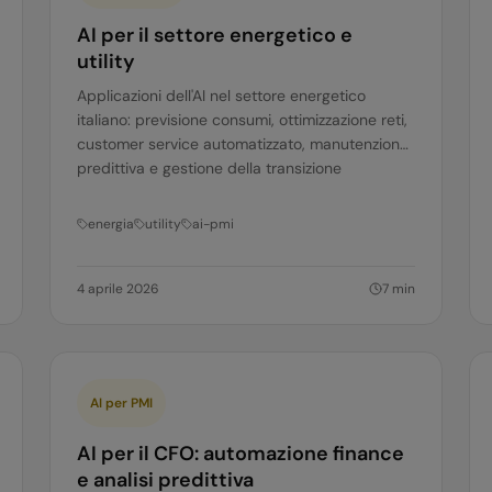
AI per il settore energetico e
utility
Applicazioni dell'AI nel settore energetico
italiano: previsione consumi, ottimizzazione reti,
customer service automatizzato, manutenzione
predittiva e gestione della transizione
energetica.
energia
utility
ai-pmi
4 aprile 2026
7
min
AI per PMI
AI per il CFO: automazione finance
e analisi predittiva