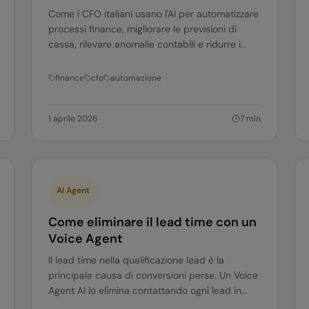
Come i CFO italiani usano l'AI per automatizzare
processi finance, migliorare le previsioni di
cassa, rilevare anomalie contabili e ridurre i
tempi di chiusura. Guida pratica.
finance
cfo
automazione
1 aprile 2026
7
min
AI Agent
Come eliminare il lead time con un
Voice Agent
Il lead time nella qualificazione lead è la
principale causa di conversioni perse. Un Voice
Agent AI lo elimina contattando ogni lead in
meno di 30 secondi. Ecco come.