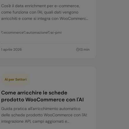
Cos'è il data enrichment per e-commerce,
come funziona con l'AI, quali dati vengono
arricchiti e come si integra con WooCommerce,
Shopify, Magento e altri. Guida completa.
ecommerce
automazione
ai-pmi
1 aprile 2026
13
min
AI per Settori
Come arricchire le schede
prodotto WooCommerce con l'AI
Guida pratica all'arricchimento automatico
delle schede prodotto WooCommerce con l'AI:
integrazione API, campi aggiornati e
ottimizzazione SEO del catalogo.