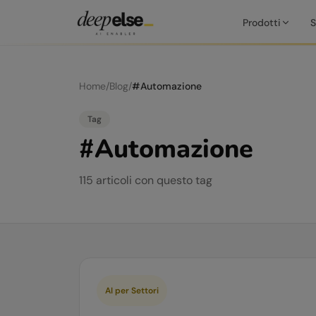
Prodotti
S
Home
/
Blog
/
#
Automazione
Tag
#
Automazione
115
articoli
con questo tag
AI per Settori