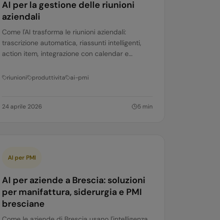
AI per la gestione delle riunioni
aziendali
Come l'AI trasforma le riunioni aziendali:
trascrizione automatica, riassunti intelligenti,
action item, integrazione con calendar e
strumenti pratici per team italiani.
riunioni
produttivita
ai-pmi
24 aprile 2026
5
min
AI per PMI
AI per aziende a Brescia: soluzioni
per manifattura, siderurgia e PMI
bresciane
Come le aziende di Brescia usano l'intelligenza