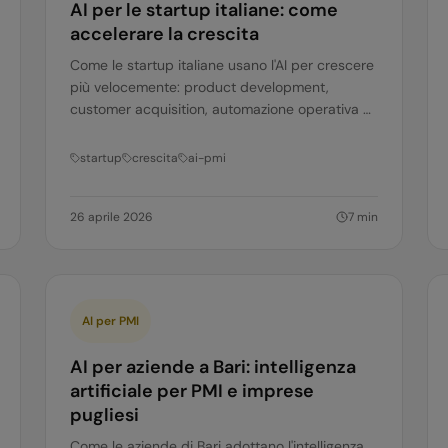
AI per le startup italiane: come
accelerare la crescita
Come le startup italiane usano l'AI per crescere
più velocemente: product development,
customer acquisition, automazione operativa e
fundraising. Casi reali e strumenti pratici.
startup
crescita
ai-pmi
26 aprile 2026
7
min
AI per PMI
AI per aziende a Bari: intelligenza
artificiale per PMI e imprese
pugliesi
Come le aziende di Bari adottano l'intelligenza