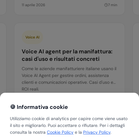
11 aprile 2026
7
min
Voice AI
Voice AI agent per la manifattura:
casi d'uso e risultati concreti
Come le aziende manifatturiere italiane usano il
Voice AI Agent per gestire ordini, assistenza
clienti e comunicazioni operative. Casi d'uso e
ROI reali.
voice-ai
manifattura
automazione
🍪 Informativa cookie
Utilizziamo cookie di analytics per capire come viene usato
9 aprile 2026
6
min
il sito e migliorarlo. Puoi accettare o rifiutare. Per i dettagli
consulta la nostra
Cookie Policy
e la
Privacy Policy
.