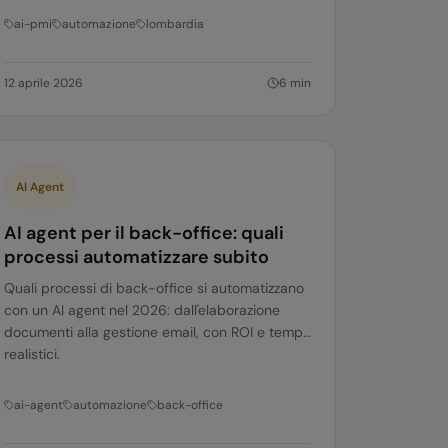
ai-pmi
automazione
lombardia
12 aprile 2026
6
min
AI Agent
AI agent per il back-office: quali
processi automatizzare subito
Quali processi di back-office si automatizzano
con un AI agent nel 2026: dall'elaborazione
documenti alla gestione email, con ROI e tempi
realistici.
ai-agent
automazione
back-office