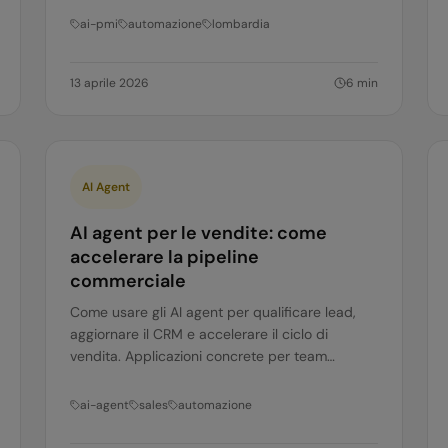
ai-pmi
automazione
lombardia
13 aprile 2026
6
min
AI Agent
AI agent per le vendite: come
accelerare la pipeline
commerciale
Come usare gli AI agent per qualificare lead,
aggiornare il CRM e accelerare il ciclo di
vendita. Applicazioni concrete per team
commerciali B2B.
ai-agent
sales
automazione