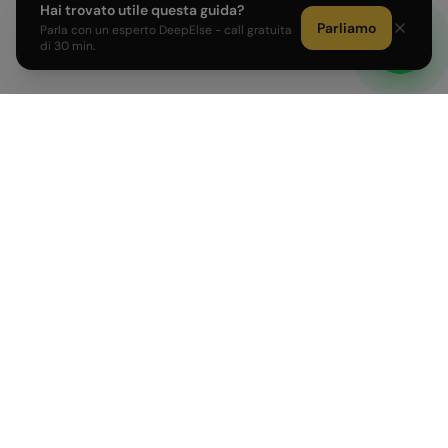
Hai trovato utile questa guida?
Parliamo
Parla con un esperto DeepElse - call gratuita
di 30 min.
Sviluppiamo prodotti AI e affianchiamo PMI e Corporate
italiane nell'adozione dell'intelligenza artificiale.
PRODOTTI
AZIENDA
AI Agent su misura
Come Lavoriamo