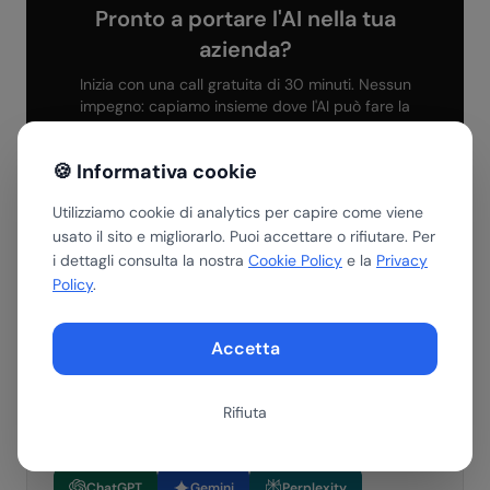
Pronto a portare l'AI nella tua
azienda?
Inizia con una call gratuita di 30 minuti. Nessun
impegno: capiamo insieme dove l'AI può fare la
differenza per te.
🍪 Informativa cookie
Prenota una call gratuita
Utilizziamo cookie di analytics per capire come viene
usato il sito e migliorarlo. Puoi accettare o rifiutare. Per
Scopri i servizi
i dettagli consulta la nostra
Cookie Policy
e la
Privacy
Policy
.
Accetta
Riassumi con AI
Rifiuta
Ottieni un riepilogo di questo articolo con il tuo assistente AI
preferito.
ChatGPT
Gemini
Perplexity