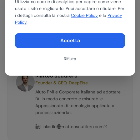
Utilizziamo cookie di analytics per capire come viene
Ottieni un riepilogo di questo articolo con il tuo assistente AI
preferito.
usato il sito e migliorarlo. Puoi accettare o rifiutare. Per
i dettagli consulta la nostra
Cookie Policy
e la
Privacy
ChatGPT
Gemini
Perplexity
Policy
.
Claude
Accetta
Rifiuta
Matteo Scutifero
Founder & CEO, DeepElse
Aiuto PMI e Corporate italiane ad adottare
l'AI in modo concreto e misurabile.
Appassionato di tecnologia applicata ai
processi aziendali.
LinkedIn
matteoscutifero.com