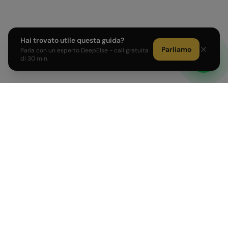
Hai trovato utile questa guida?
Parliamo
Parla con un esperto DeepElse - call gratuita
di 30 min.
Sviluppiamo prodotti AI e affianchiamo PMI e Corporate
italiane nell'adozione dell'intelligenza artificiale.