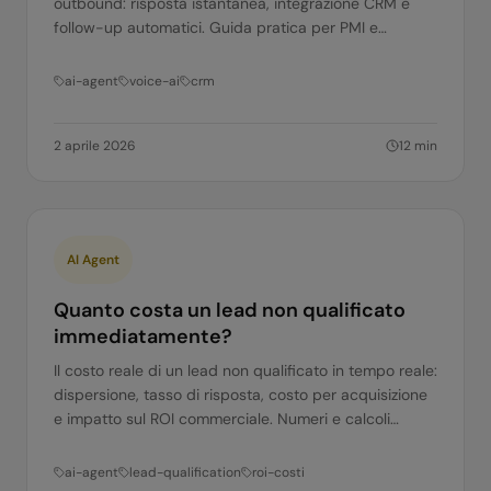
outbound: risposta istantanea, integrazione CRM e
follow-up automatici. Guida pratica per PMI e
corporate.
ai-agent
voice-ai
crm
2 aprile 2026
12
min
AI Agent
Quanto costa un lead non qualificato
immediatamente?
Il costo reale di un lead non qualificato in tempo reale:
dispersione, tasso di risposta, costo per acquisizione
e impatto sul ROI commerciale. Numeri e calcoli
pratici.
ai-agent
lead-qualification
roi-costi