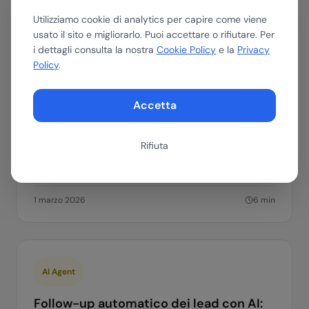
Utilizziamo cookie di analytics per capire come viene
AI Agent
usato il sito e migliorarlo. Puoi accettare o rifiutare. Per
i dettagli consulta la nostra
Cookie Policy
e la
Privacy
Quanto costa un lead non qualificato
Policy
.
immediatamente?
Il costo reale di un lead non qualificato in tempo reale:
Accetta
dispersione, tasso di risposta, costo per acquisizione
e impatto sul ROI commerciale. Numeri e calcoli
pratici.
Rifiuta
ai-agent
lead-qualification
roi-costi
1 marzo 2026
6
min
AI Agent
Follow-up automatico dei lead con AI: