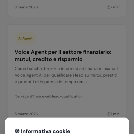
8 marzo 2026
7
min
AI Agent
Voice Agent per il settore finanziario:
mutui, credito e risparmio
Come banche, broker e intermediari finanziari usano il
Voice Agent AI per qualificare i lead su mutui, prestiti
e prodotti di risparmio in tempo reale.
ai-agent
voice-ai
lead-qualification
5 marzo 2026
7
min
🍪 Informativa cookie