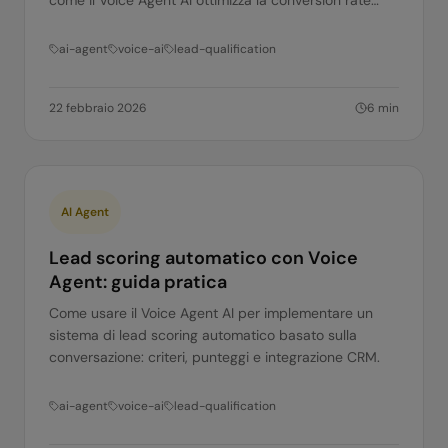
come il Voice Agent AI ottimizza la conversion rate
senza aumentare il budget pubblicitario.
ai-agent
voice-ai
lead-qualification
22 febbraio 2026
6
min
AI Agent
Lead scoring automatico con Voice
Agent: guida pratica
Come usare il Voice Agent AI per implementare un
sistema di lead scoring automatico basato sulla
conversazione: criteri, punteggi e integrazione CRM.
ai-agent
voice-ai
lead-qualification