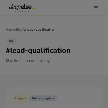
Home
/
Blog
/
#
lead-qualification
Tag
#
lead-qualification
13
articoli
con questo tag
AI Agent
Guida completa