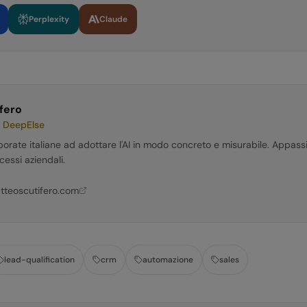
Perplexity
Claude
fero
 DeepElse
porate italiane ad adottare l'AI in modo concreto e misurabile. Appass
cessi aziendali.
tteoscutifero.com
lead-qualification
crm
automazione
sales