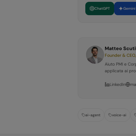
ChatGPT
Gemini
Matteo Scuti
Founder & CEO,
Aiuto PMI e Cor
applicata ai pro
LinkedIn
ma
ai-agent
voice-ai