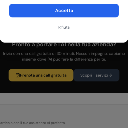
nità AI ad alto ROI.
Accetta
Rifiuta
Pronto a portare l'AI nella tua azienda?
Inizia con una call gratuita di 30 minuti. Nessun impegno: capiamo
insieme dove l'AI può fare la differenza per te.
Prenota una call gratuita
Scopri i servizi
articolo con il tuo assistente AI preferito.