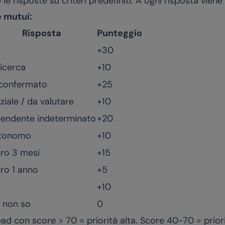
 le risposte su criteri predefiniti. A ogni risposta vie
e mutui:
Risposta
Punteggio
+30
ricerca
+10
 confermato
+25
ziale / da valutare
+10
pendente indeterminato
+20
tonomo
+10
tro 3 mesi
+15
ro 1 anno
+5
+10
/ non so
0
ad con score > 70 = priorità alta. Score 40-70 = prior