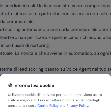
 le condizioni reali. Un lead con alto score comporta
trato interesse ma potrebbe non essere pronto all'ac
 coda commerciale
 lead scoring automatico è una coda commerciale prioriti
lead ordinati per score - quelli in cima richiedono at
 in un flusso di nurturing.
tuale. La novità è che avviene in automatico, su ogni 
tema di lead scoring basato su Voice Agent nel tuo se
lse
o
contatta il team
.
🍪 Informativa cookie
Utilizziamo cookie di analytics per capire come viene usato
il sito e migliorarlo. Puoi accettare o rifiutare. Per i dettagli
 questo alla tua azienda?
consulta la nostra
Cookie Policy
e la
Privacy Policy
.
 di 30 minuti con Matteo. Analizziamo insieme i tuoi processi e