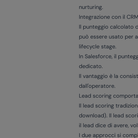
nurturing.
Integrazione con il CR
Il punteggio calcolato
può essere usato per at
lifecycle stage.
In Salesforce, il punte
dedicato.
Il vantaggio è la consis
dall'operatore.
Lead scoring comporta
Il lead scoring tradizio
download). Il lead sco
il lead dice di avere, v
I due approcci si compl