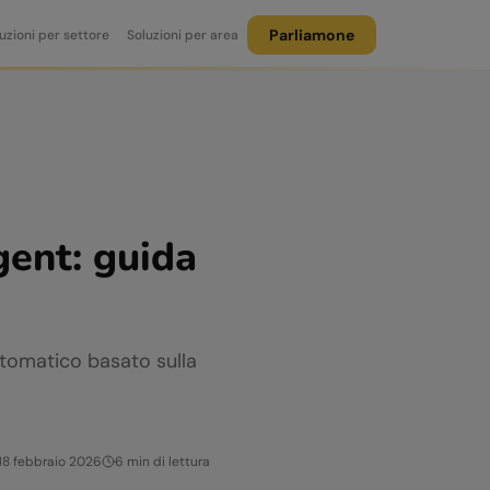
Parliamone
uzioni per settore
Soluzioni per area
gent: guida
utomatico basato sulla
18 febbraio 2026
6
min di lettura