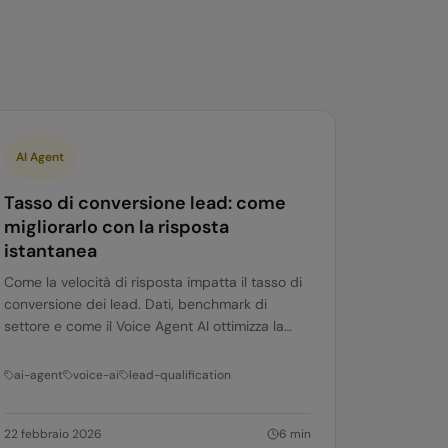
AI Agent
Tasso di conversione lead: come
migliorarlo con la risposta
istantanea
Come la velocità di risposta impatta il tasso di
conversione dei lead. Dati, benchmark di
settore e come il Voice Agent AI ottimizza la
conversion rate senza aumentare il budget
pubblicitario.
ai-agent
voice-ai
lead-qualification
22 febbraio 2026
6
min