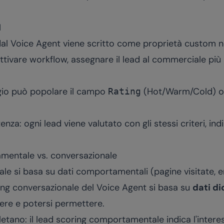
M
 dal Voice Agent viene scritto come proprietà custom 
tivare workflow, assegnare il lead al commerciale più 
ggio può popolare il campo
(Hot/Warm/Cold) o
Rating
tenza: ogni lead viene valutato con gli stessi criteri, 
mentale vs. conversazionale
nale si basa su dati comportamentali (pagine visitate, e
ring conversazionale del Voice Agent si basa su
dati di
olere e potersi permettere.
etano: il lead scoring comportamentale indica l'interes