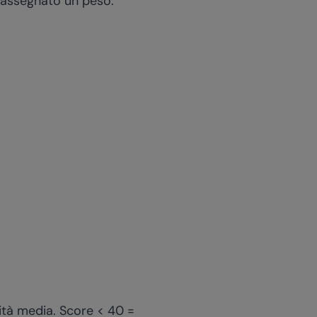
ne assegnato un peso:
ità media. Score < 40 =