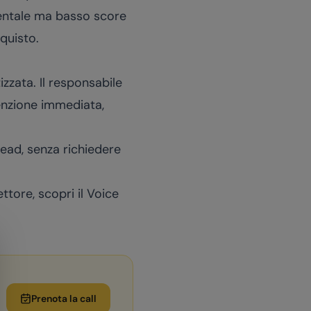
mentale ma basso score
quisto.
zzata. Il responsabile
tenzione immediata,
lead, senza richiedere
ttore, scopri il
Voice
Prenota la call