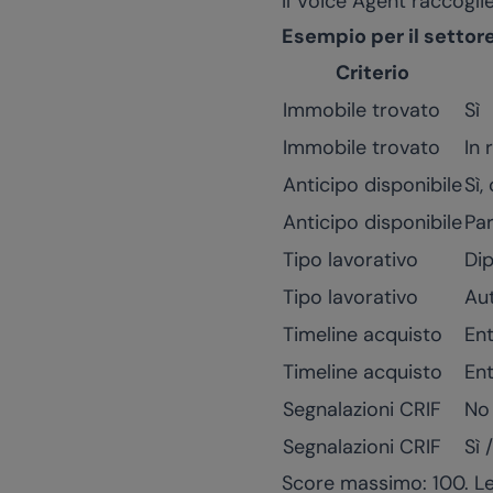
Il Voice Agent raccoglie
Esempio per il settor
Criterio
Immobile trovato
Sì
Immobile trovato
In 
Anticipo disponibile
Sì,
Anticipo disponibile
Par
Tipo lavorativo
Di
Tipo lavorativo
Au
Timeline acquisto
En
Timeline acquisto
Ent
Segnalazioni CRIF
No
Segnalazioni CRIF
Sì 
Score massimo: 100. Le