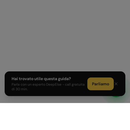
Hai trovato utile questa guida?
Parliamo
Parla con un esperto DeepElse - call gratuita
di 30 min.