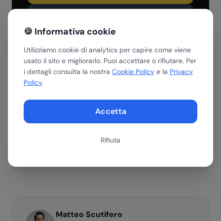
Scopri i servizi
🍪 Informativa cookie
Utilizziamo cookie di analytics per capire come viene
usato il sito e migliorarlo. Puoi accettare o rifiutare. Per
i dettagli consulta la nostra
Cookie Policy
e la
Privacy
Policy
.
Riassumi con AI
Ottieni un riepilogo di questo articolo con il tuo assistente AI
preferito.
Accetta
ChatGPT
Gemini
Perplexity
Rifiuta
Claude
Matteo Scutifero