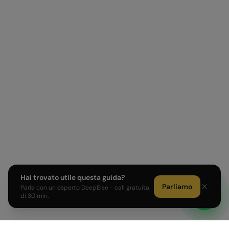
Hai trovato utile questa guida?
Parliamo
Parla con un esperto DeepElse - call gratuita
di 30 min.