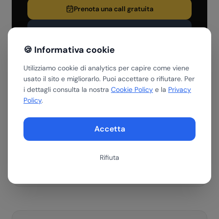
Prenota una call gratuita
Scopri i servizi
🍪 Informativa cookie
Utilizziamo cookie di analytics per capire come viene
usato il sito e migliorarlo. Puoi accettare o rifiutare. Per
i dettagli consulta la nostra
Cookie Policy
e la
Privacy
Riassumi con AI
Policy
.
Ottieni un riepilogo di questo articolo con il tuo assistente AI
preferito.
Accetta
ChatGPT
Gemini
Perplexity
Rifiuta
Claude