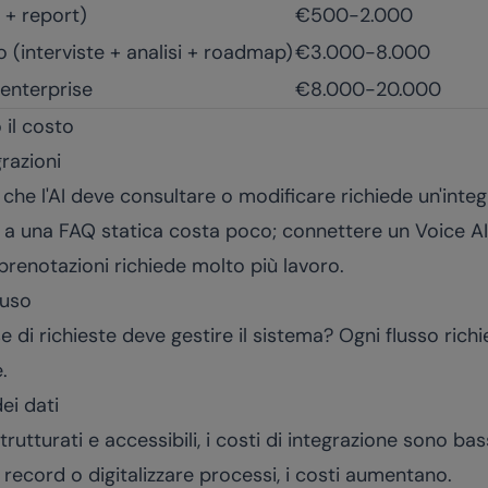
 + report)
€500-2.000
 (interviste + analisi + roadmap)
€3.000-8.000
enterprise
€8.000-20.000
 il costo
razioni
che l'AI deve consultare o modificare richiede un'integ
a una FAQ statica costa poco; connettere un Voice AI
renotazioni richiede molto più lavoro.
'uso
 di richieste deve gestire il sistema? Ogni flusso richi
.
dei dati
strutturati e accessibili, i costi di integrazione sono ba
 i record o digitalizzare processi, i costi aumentano.