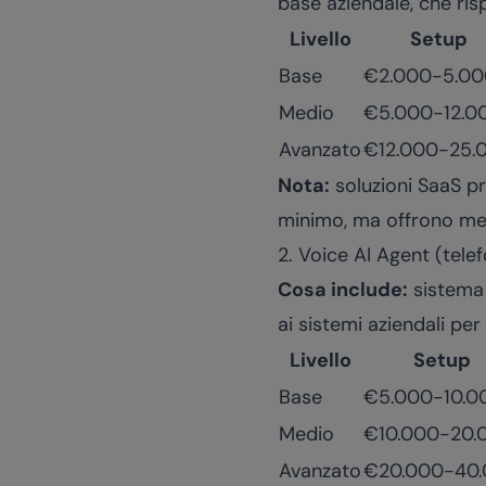
base aziendale, che ri
Livello
Setup
Base
€2.000-5.00
Medio
€5.000-12.0
Avanzato
€12.000-25.
Nota:
soluzioni SaaS p
minimo, ma offrono me
2. Voice AI Agent (tele
Cosa include:
sistema 
ai sistemi aziendali pe
Livello
Setup
Base
€5.000-10.0
Medio
€10.000-20.
Avanzato
€20.000-40