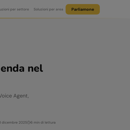
Parliamone
uzioni per settore
Soluzioni per area
ienda nel
 Voice Agent,
3 dicembre 2025
6
min di lettura