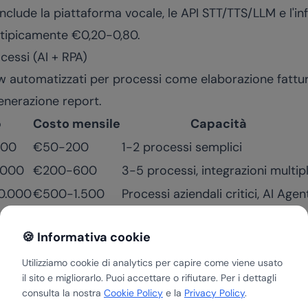
nclude la piattaforma vocale, le API STT/TTS/LLM e l'inf
 tipicamente €0,20-0,80.
cessi (AI + RPA)
 automatizzati per processi come elaborazione fatture
nerazione report.
p
Costo mensile
Capacità
000
€50-200
1-2 processi semplici
.000
€200-600
3-5 processi, integrazioni multip
0.000
€500-1.500
Processi aziendali critici, AI Agen
ato
🍪 Informativa cookie
I autonomo che gestisce processi complessi (qualifica
i end-to-end) con integrazione profonda nei sistemi azi
Utilizziamo cookie di analytics per capire come viene usato
il sito e migliorarlo. Puoi accettare o rifiutare. Per i dettagli
Setup
Costo mensile
consulta la nostra
Cookie Policy
e la
Privacy Policy
.
€15.000-35.000
€500-1.500