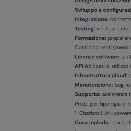
Design della soluzion
Sviluppo e configuraz
Integrazione:
connetter
Testing:
verificare che 
Formazione:
preparare 
Costi ricorrenti (mensil
Licenze software:
piat
API AI:
costi di utilizz
Infrastruttura cloud:
c
Manutenzione:
bug fix
Supporto:
assistenza t
Prezzi per tipologia di 
1. Chatbot LLM-powered
Cosa include:
chatbot 