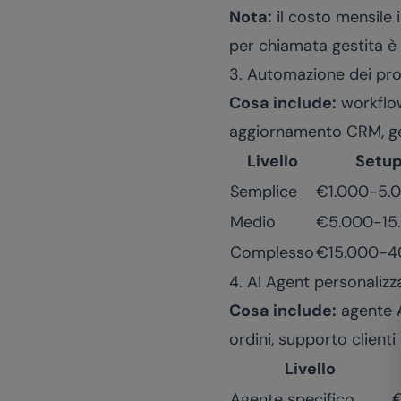
Nota:
il costo mensile i
per chiamata gestita è
3. Automazione dei pro
Cosa include:
workflow
aggiornamento CRM, ge
Livello
Setu
Semplice
€1.000-5.
Medio
€5.000-15
Complesso
€15.000-4
4. AI Agent personalizz
Cosa include:
agente A
ordini, supporto client
Livello
Agente specifico