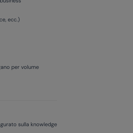
 business
e, ecc.)
agano per volume
igurato sulla knowledge