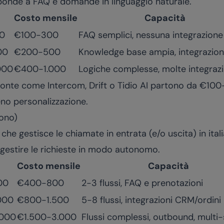
sponde a FAQ e domande in linguaggio naturale.
Costo mensile
Capacità
0
€100-300
FAQ semplici, nessuna integrazione
00
€200-500
Knowledge base ampia, integrazio
000
€400-1.000
Logiche complesse, molte integrazi
ronte come Intercom, Drift o Tidio AI partono da €1
no personalizzazione.
fono)
che gestisce le chiamate in entrata (e/o uscita) in ital
r gestire le richieste in modo autonomo.
Costo mensile
Capacità
00
€400-800
2-3 flussi, FAQ e prenotazioni
000
€800-1.500
5-8 flussi, integrazioni CRM/ordini
.000
€1.500-3.000
Flussi complessi, outbound, multi