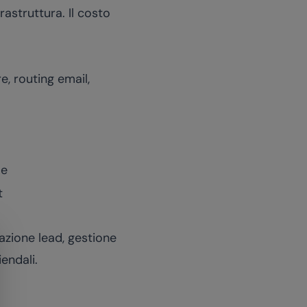
rastruttura. Il costo
, routing email,
le
t
zione lead, gestione
endali.