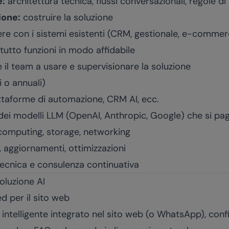
e:
architettura tecnica, flussi conversazionali, regole di
ione:
costruire la soluzione
e con i sistemi esistenti (CRM, gestionale, e-commerc
tutto funzioni in modo affidabile
il team a usare e supervisionare la soluzione
i o annuali)
taforme di automazione, CRM AI, ecc.
o dei modelli LLM (OpenAI, Anthropic, Google) che si p
omputing, storage, networking
, aggiornamenti, ottimizzazioni
ecnica e consulenza continuativa
soluzione AI
 per il sito web
intelligente integrato nel sito web (o WhatsApp), conf