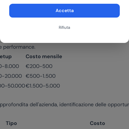
€35.000-70.000
€1.500-3.500
Accetta
€70.000-150.000+
€3.000-8.000+
Rifiuta
m
rma di formazione aziendale con percorsi adattivi basati
le performance.
etup
Costo mensile
0-8.000
€200-500
0-20.000
€500-1.500
00-50.000
€1.500-5.000
approfondita dell'azienda, identificazione delle opportu
Tipo
Costo