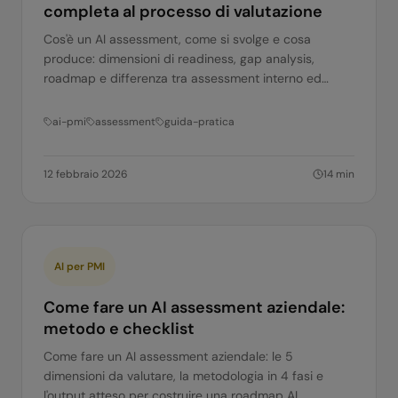
completa al processo di valutazione
Cos'è un AI assessment, come si svolge e cosa
produce: dimensioni di readiness, gap analysis,
roadmap e differenza tra assessment interno ed
esterno.
ai-pmi
assessment
guida-pratica
12 febbraio 2026
14
min
AI per PMI
Come fare un AI assessment aziendale:
metodo e checklist
Come fare un AI assessment aziendale: le 5
dimensioni da valutare, la metodologia in 4 fasi e
l'output atteso per costruire una roadmap AI