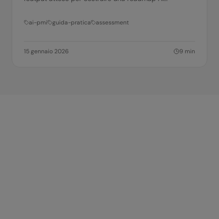
concreta.
ai-pmi
guida-pratica
assessment
15 gennaio 2026
9
min