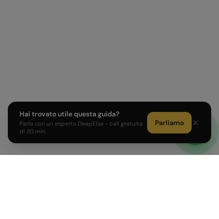
Hai trovato utile questa guida?
Parliamo
Parla con un esperto DeepElse - call gratuita
di 30 min.