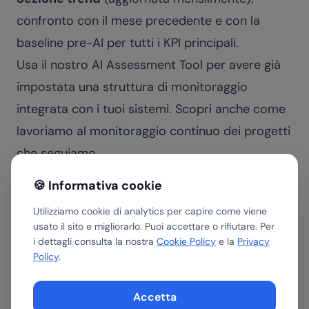
confronto con il mese precedente e con la
baseline pre-AI per tutti i KPI principali.
Usa il nostro
AI Assessment Tool
per avere già
impostata una struttura di monitoraggio
integrata con i tuoi sistemi. Scopri anche come
lavoriamo al
monitoraggio continuo
dei progetti
che seguiamo.
Frequenza di revisione
🍪 Informativa cookie
Non tutte le metriche vanno monitorate con la
Utilizziamo cookie di analytics per capire come viene
stessa frequenza.
usato il sito e migliorarlo. Puoi accettare o rifiutare. Per
Le metriche operative si monitorano in tempo
i dettagli consulta la nostra
Cookie Policy
e la
Privacy
Policy
.
reale o quotidianamente: servono per
identificare subito se qualcosa non funziona
Accetta
(picco di errori, calo improvviso dell'FCR,