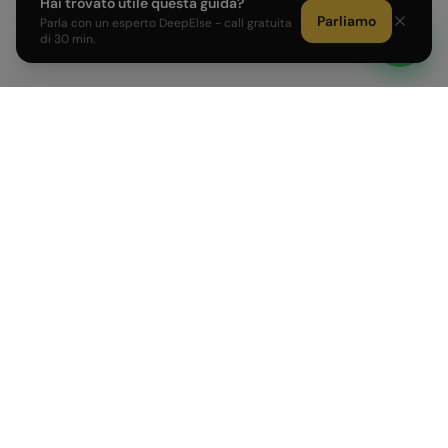
Hai trovato utile questa guida?
Parliamo
Parla con un esperto DeepElse - call gratuita
di 30 min.
Sviluppiamo prodotti AI e affianchiamo PMI e Corporate
italiane nell'adozione dell'intelligenza artificiale.
PRODOTTI
AZIENDA
AI Agent su misura
Come Lavoriamo