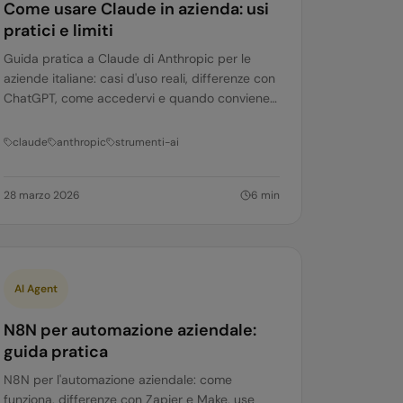
Come usare Claude in azienda: usi
pratici e limiti
Guida pratica a Claude di Anthropic per le
aziende italiane: casi d'uso reali, differenze con
ChatGPT, come accedervi e quando conviene
usarlo. Vantaggi e limiti onesti.
claude
anthropic
strumenti-ai
28 marzo 2026
6
min
AI Agent
N8N per automazione aziendale:
guida pratica
N8N per l'automazione aziendale: come
funziona, differenze con Zapier e Make, use