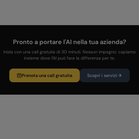
Pronto a portare l'AI nella tua azienda?
Inizia con una call gratuita di 30 minuti. Nessun impegno: capiamo
insieme dove l'AI può fare la differenza per te.
Prenota una call gratuita
Scopri i servizi