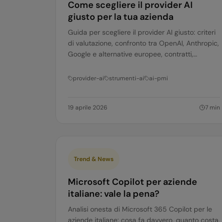
Come scegliere il provider AI
giusto per la tua azienda
Guida per scegliere il provider AI giusto: criteri
di valutazione, confronto tra OpenAI, Anthropic,
Google e alternative europee, contratti,
sicurezza e vendor lock-in. Per PMI italiane.
provider-ai
strumenti-ai
ai-pmi
19 aprile 2026
7
min
Trend & News
Microsoft Copilot per aziende
italiane: vale la pena?
Analisi onesta di Microsoft 365 Copilot per le
aziende italiane: cosa fa davvero, quanto costa,