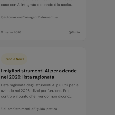
case con AI integrata e quando è la scelta
giusta per la tua azienda.
automazione
ai-agent
strumenti-ai
9 marzo 2026
8
min
Trend e News
I migliori strumenti AI per aziende
nel 2026: lista ragionata
Lista ragionata degli strumenti AI più utili per le
aziende nel 2026, divisi per funzione. Pro,
contro e il punto che i vendor non dicono:
l'architettura conta più dello strumento.
ai-pmi
strumenti-ai
guida-pratica