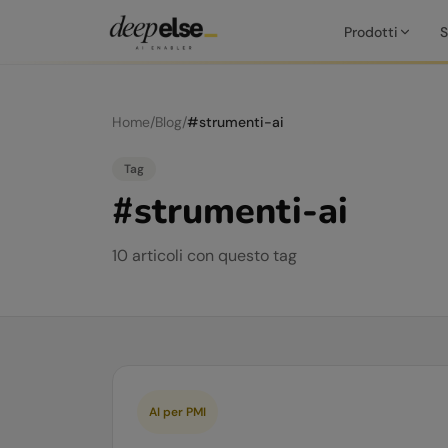
Prodotti
S
Home
/
Blog
/
#
strumenti-ai
Tag
#
strumenti-ai
10
articoli
con questo tag
AI per PMI