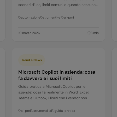
scenari d'uso, limiti comuni e quando nessuno
dei tre basta.
automazione
strumenti-ai
ai-pmi
10 marzo 2026
8
min
Trend e News
Microsoft Copilot in azienda: cosa
fa davvero e i suoi limiti
Guida pratica a Microsoft Copilot per le
aziende: cosa fa realmente in Word, Excel,
Teams e Outlook, i limiti che i vendor non
pubblicizzano e quando non basta.
ai-pmi
strumenti-ai
guida-pratica