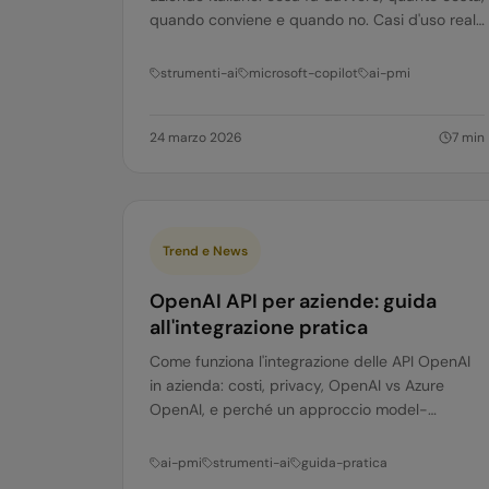
quando conviene e quando no. Casi d'uso reali
e alternative.
strumenti-ai
microsoft-copilot
ai-pmi
24 marzo 2026
7
min
Trend e News
OpenAI API per aziende: guida
all'integrazione pratica
Come funziona l'integrazione delle API OpenAI
in azienda: costi, privacy, OpenAI vs Azure
OpenAI, e perché un approccio model-
agnostic è la scelta più sensata.
ai-pmi
strumenti-ai
guida-pratica