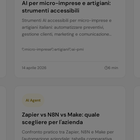
AI per micro-imprese e artigiani:
strumenti accessibili
Strumenti AI accessibili per micro-imprese e
artigiani italiani: automatizzare preventivi,
gestione clienti, marketing e comunicazione
senza budget IT e senza competenze tecniche.
micro-imprese
artigiani
ai-pmi
14 aprile 2026
6
min
AI Agent
Zapier vs N8N vs Make: quale
scegliere per l'azienda
Confronto pratico tra Zapier, N8N e Make per
l'automazione aziendale: tabella comparativa,