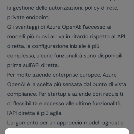
la gestione delle autorizzazioni, policy di rete,
private endpoint.
Gli svantaggi di Azure OpenAI: l'accesso ai
modelli più nuovi arriva in ritardo rispetto all'API
diretta, la configurazione iniziale è più
complessa, alcune funzionalità sono disponibili
prima sull'API diretta.
Per molte aziende enterprise europee, Azure
OpenAI è la scelta più sensata dal punto di vista
compliance. Per startup e aziende con requisiti
di flessibilità e accesso alle ultime funzionalità,
l'API diretta è più agile.
L'argomento per un approccio model-agnostic
OpenAI è il player più noto, ma non è l'unico.