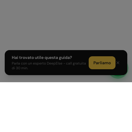
Hai trovato utile questa guida?
Parliamo
Parla con un esperto DeepElse - call gratuita
di 30 min.
Sviluppiamo prodotti AI e affianchiamo PMI e Corporate
italiane nell'adozione dell'intelligenza artificiale.