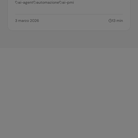
ai-agent
automazione
ai-pmi
3 marzo 2026
13
min