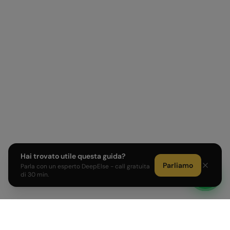
Hai trovato utile questa guida?
Parliamo
Parla con un esperto DeepElse - call gratuita
di 30 min.