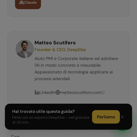
Claude
Matteo Scutifero
Founder & CEO, DeepElse
Aiuto PMI e Corporate italiane ad adottare
l'AI in modo concreto e misurabile.
Appassionato di tecnologia applicata ai
processi aziendali.
LinkedIn
matteoscutifero.com
Hai trovato utile questa guida?
Parliamo
Parla con un esperto DeepElse - call gratuita
di 30 min.
automazione
ai-agent
ai-pmi
guida-pratica
roi