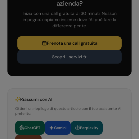
azienda?
Inizia con una call gratuita di 30 minuti. Nessun
impegno: capiamo insieme dove l'AI può fare la
differenza per te.
Prenota una call gratuita
Scopri i servizi
Riassumi con AI
Ottieni un riepilogo di questo articolo con il tuo assistente AI
preferito.
ChatGPT
Gemini
Perplexity