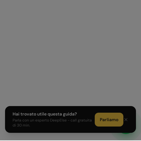
Hai trovato utile questa guida?
Parliamo
Parla con un esperto DeepElse - call gratuita
di 30 min.