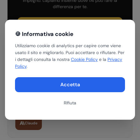
impegno: capiamo insieme dove l'AI può fare la
differenza per te.
Prenota una call gratuita
🍪 Informativa cookie
Scopri i servizi
Utilizziamo cookie di analytics per capire come viene
usato il sito e migliorarlo. Puoi accettare o rifiutare. Per
i dettagli consulta la nostra
Cookie Policy
e la
Privacy
Policy
.
Riassumi con AI
Accetta
Ottieni un riepilogo di questo articolo con il tuo assistente AI
preferito.
Rifiuta
ChatGPT
Gemini
Perplexity
Claude