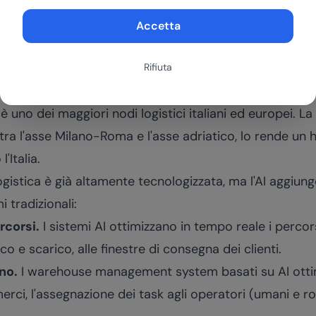
Le normative europee richiedono tracciabilità completa
 la raccolta e la gestione dei dati di tracciabilità, rid
Accetta
azioni AI nel settore manifatturiero nella sezione
manif
Rifiuta
porto bolognese
è uno dei maggiori nodi logistici italiani ed europei. L
 tra l'asse Milano-Roma e l'asse adriatico, lo rende un 
'Italia.
gistica è già altamente tecnologizzata, ma l'AI aggiunge
i tradizionali:
rcorsi.
I sistemi AI ottimizzano in tempo reale i percors
ico e scarico, alle finestre di consegna dei clienti.
no.
I warehouse management system basati su AI ottim
rci, l'assegnazione dei task agli operatori (umani e rob