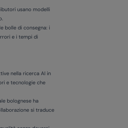
ributori usano modelli
o.
e bolle di consegna: i
rori e i tempi di
ive nella ricerca AI in
tori e tecnologie che
uale bolognese ha
llaborazione si traduce