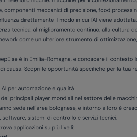
i nelle loro nicchie: macchine per il confezionamento,
e, componenti meccanici di precisione, food processin
nfluenza direttamente il modo in cui l'AI viene adottata
enza tecnica, al miglioramento continuo, alla cultura dell
amework come un ulteriore strumento di ottimizzazion
eepElse è in Emilia-Romagna, e conoscere il contesto l
di causa. Scopri le opportunità specifiche per la tua r
 AI per automazione e qualità
ei principali player mondiali nel settore delle macchi
no sede nell'area bolognese, e intorno a loro è cresci
 software, sistemi di controllo e servizi tecnici.
rova applicazioni su più livelli: