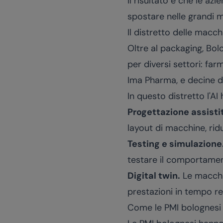
Il risultato è che le a
spostare nelle grandi 
Il distretto delle macc
Oltre al packaging, Bol
per diversi settori: f
Ima Pharma, e decine d
In questo distretto l'AI
Progettazione assisti
layout di macchine, rid
Testing e simulazione
testare il comportamento
Digital twin.
Le macchi
prestazioni in tempo r
Come le PMI bolognesi s