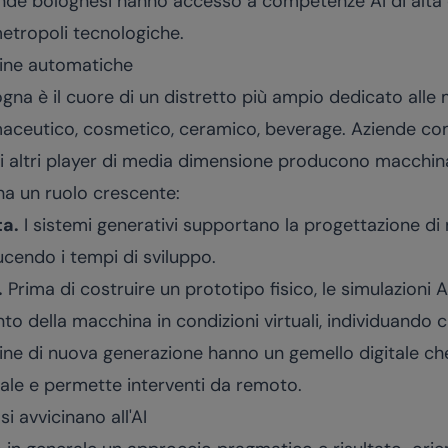
ziende bolognesi hanno accesso a competenze AI di alta
metropoli tecnologiche.
hine automatiche
ogna è il cuore di un distretto più ampio dedicato al
armaceutico, cosmetico, ceramico, beverage. Aziende c
i altri player di media dimensione producono macchinar
 ha un ruolo crescente:
ta.
I sistemi generativi supportano la progettazione d
ucendo i tempi di sviluppo.
.
Prima di costruire un prototipo fisico, le simulazioni 
 della macchina in condizioni virtuali, individuando cri
ne di nuova generazione hanno un gemello digitale ch
eale e permette interventi da remoto.
i avvicinano all'AI