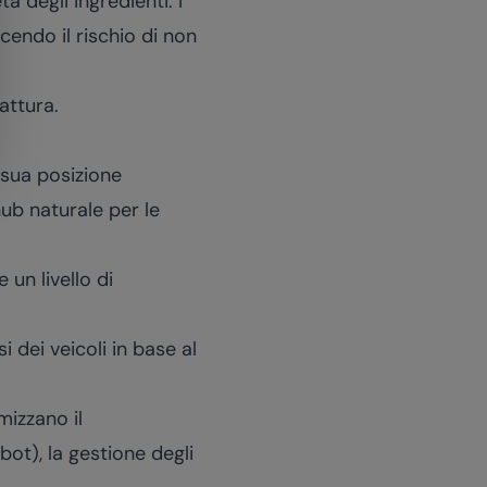
 degli ingredienti. I
ucendo il rischio di non
attura
.
a sua posizione
hub naturale per le
 un livello di
i dei veicoli in base al
izzano il
ot), la gestione degli