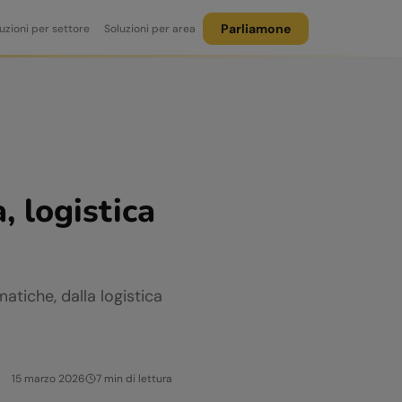
Parliamone
uzioni per settore
Soluzioni per area
, logistica
tiche, dalla logistica
15 marzo 2026
7
min di lettura