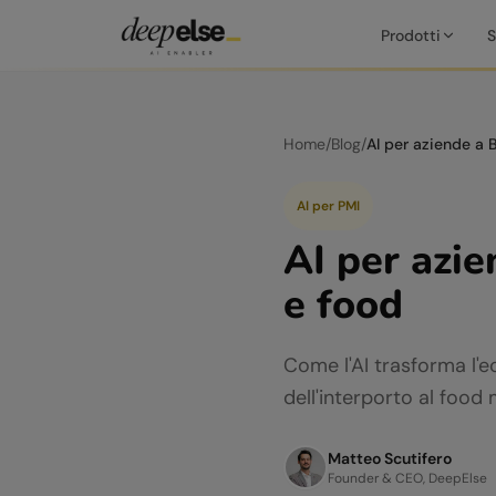
Prodotti
S
Home
/
Blog
/
AI per PMI
AI per azie
e food
Come l'AI trasforma l'
dell'interporto al food
Matteo Scutifero
Founder & CEO, DeepElse