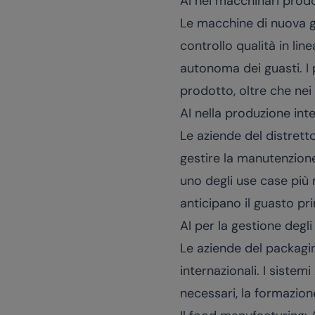
AI nei macchinari prodo
Le macchine di nuova ge
controllo qualità in lin
autonoma dei guasti. I
prodotto, oltre che nei 
AI nella produzione int
Le aziende del distretto
gestire la manutenzione
uno degli use case più m
anticipano il guasto pri
AI per la gestione degli
Le aziende del packagin
internazionali. I sistem
necessari, la formazion