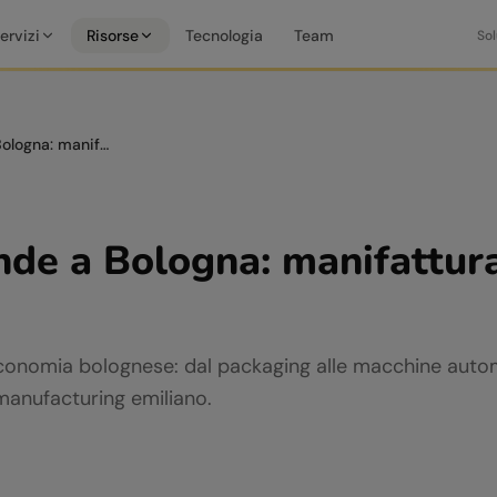
ervizi
Risorse
Tecnologia
Team
Sol
AI per aziende a Bologna: manifattura, logistica e food
nde a Bologna: manifattura
economia bolognese: dal packaging alle macchine automa
 manufacturing emiliano.