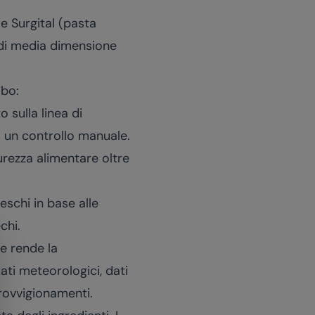
e Surgital (pasta
i di media dimensione
ibo:
 sulla linea di
a un controllo manuale.
urezza alimentare oltre
eschi in base alle
chi.
le rende la
ati meteorologici, dati
rovvigionamenti.