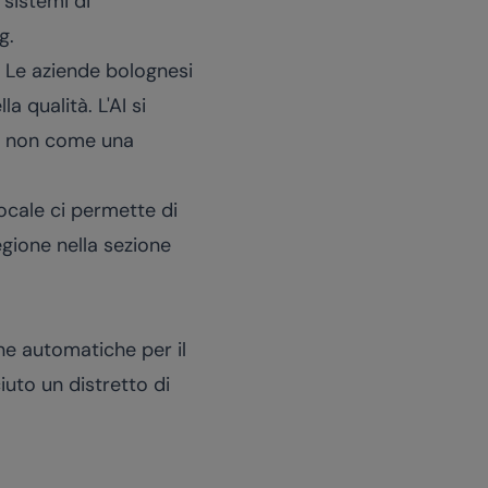
 sistemi di
g.
. Le aziende bolognesi
a qualità. L'AI si
e, non come una
ocale ci permette di
egione nella sezione
ne automatiche per il
uto un distretto di