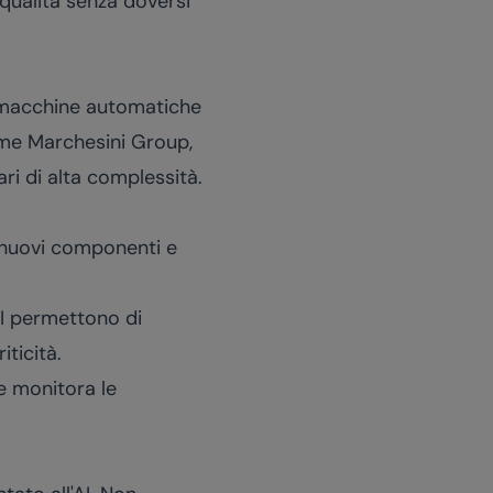
 qualità senza doversi
le macchine automatiche
ome Marchesini Group,
i di alta complessità.
i nuovi componenti e
AI permettono di
ticità.
e monitora le