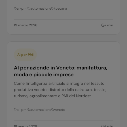
ai-pmi
automazione
toscana
19 marzo 2026
7
min
AI per PMI
AI per aziende in Veneto: manifattura,
moda e piccole imprese
Come l'intelligenza artificiale si integra nel tessuto
produttivo veneto: distretto della calzatura, tessile,
turismo, agroalimentare e PMI del Nordest.
ai-pmi
automazione
veneto
18 marzo 2026
7
min