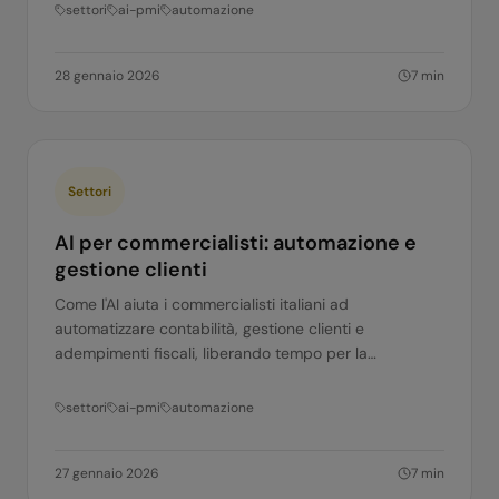
settori
ai-pmi
automazione
28 gennaio 2026
7
min
Settori
AI per commercialisti: automazione e
gestione clienti
Come l'AI aiuta i commercialisti italiani ad
automatizzare contabilità, gestione clienti e
adempimenti fiscali, liberando tempo per la
consulenza ad alto valore.
settori
ai-pmi
automazione
27 gennaio 2026
7
min