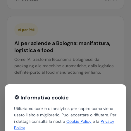
AI per PMI
AI per aziende a Bologna: manifattura,
logistica e food
Come l'AI trasforma l'economia bolognese: dal
packaging alle macchine automatiche, dalla logistica
dell'interporto al food manufacturing emiliano.
ai-pmi
automazione
emilia-romagna
🍪 Informativa cookie
15 marzo 2026
7
min
Utilizziamo cookie di analytics per capire come viene
usato il sito e migliorarlo. Puoi accettare o rifiutare. Per
i dettagli consulta la nostra
Cookie Policy
e la
Privacy
Policy
.