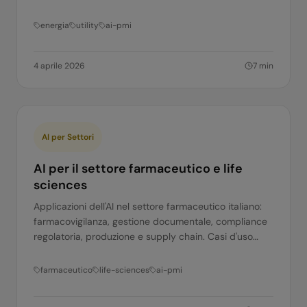
gestione della transizione energetica.
energia
utility
ai-pmi
4 aprile 2026
7
min
AI per Settori
AI per il settore farmaceutico e life
sciences
Applicazioni dell'AI nel settore farmaceutico italiano:
farmacovigilanza, gestione documentale, compliance
regolatoria, produzione e supply chain. Casi d'uso
pratici.
farmaceutico
life-sciences
ai-pmi