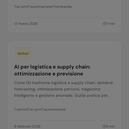
ai-pmi
automazione
lombardia
12 marzo 2026
7
min
Settori
AI per logistica e supply chain:
ottimizzazione e previsione
Come l'AI trasforma logistica e supply chain: demand
forecasting, ottimizzazione percorsi, magazzino
intelligente e gestione anomalie. Guida pratica per
aziende italiane.
settori
ai-pmi
automazione
6 febbraio 2026
8
min