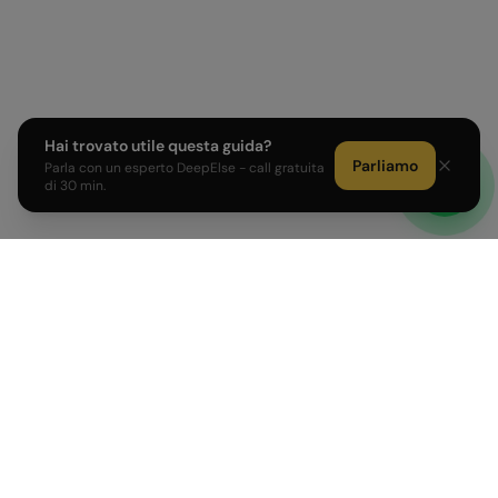
Hai trovato utile questa guida?
Parliamo
Parla con un esperto DeepElse - call gratuita
di 30 min.
Sviluppiamo prodotti AI e affianchiamo PMI e Corporate
italiane nell'adozione dell'intelligenza artificiale.