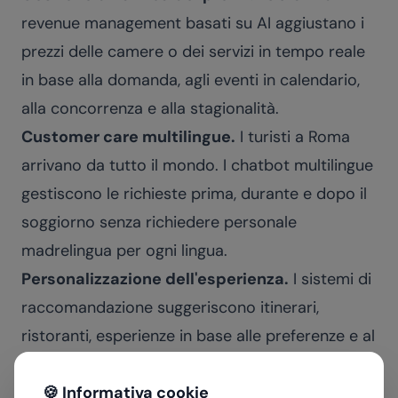
revenue management basati su AI aggiustano i
prezzi delle camere o dei servizi in tempo reale
in base alla domanda, agli eventi in calendario,
alla concorrenza e alla stagionalità.
Customer care multilingue.
I turisti a Roma
arrivano da tutto il mondo. I chatbot multilingue
gestiscono le richieste prima, durante e dopo il
soggiorno senza richiedere personale
madrelingua per ogni lingua.
Personalizzazione dell'esperienza.
I sistemi di
raccomandazione suggeriscono itinerari,
ristoranti, esperienze in base alle preferenze e al
comportamento del turista, aumentando la
🍪 Informativa cookie
soddisfazione e la spesa media.