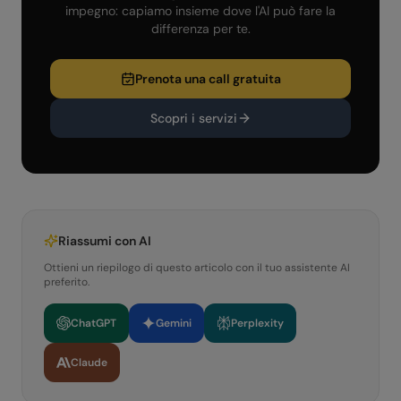
impegno: capiamo insieme dove l'AI può fare la
differenza per te.
Prenota una call gratuita
Scopri i servizi
Riassumi con AI
Ottieni un riepilogo di questo articolo con il tuo assistente AI
preferito.
ChatGPT
Gemini
Perplexity
Claude