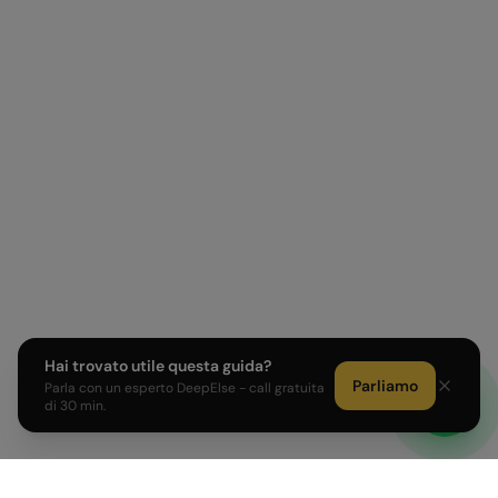
Hai trovato utile questa guida?
Parliamo
Parla con un esperto DeepElse - call gratuita
di 30 min.