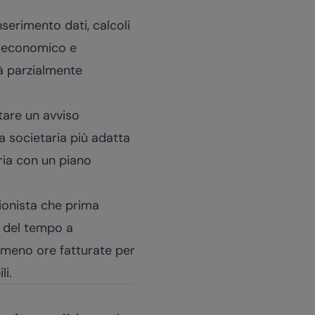
serimento dati, calcoli
e economico e
ià parzialmente
etare un avviso
ra societaria più adatta
aria con un piano
sionista che prima
% del tempo a
: meno ore fatturate per
li.