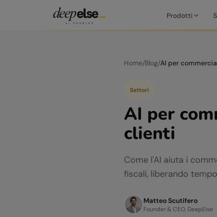
Prodotti
S
Home
/
Blog
/
Settori
AI per com
clienti
Come l'AI aiuta i comme
fiscali, liberando temp
Matteo Scutifero
Founder & CEO, DeepElse