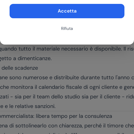
vo cliente richiede la raccolta di molte informazioni: v
abile pregressa, documenti dei soci, delega all'Agenzia 
Accetta
tamente molti scambi di email e un coordinamento ma
Rifiuta
g AI può guidare il nuovo cliente attraverso una checkl
mente i documenti necessari, verificare la completezza
quando tutto il materiale necessario è disponibile. Il r
etto a dimenticanze.
 delle scadenze
liane sono numerose e distribuite durante tutto l'anno
I che monitora il calendario fiscale di ogni cliente e 
i - sia per il team dello studio sia per il cliente - ri
e e le relative sanzioni.
 commercialista: libera tempo per la consulenza
na di sottolinearlo con chiarezza, perché il timore che