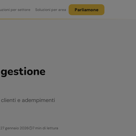
Parliamone
uzioni per settore
Soluzioni per area
 gestione
e clienti e adempimenti
27 gennaio 2026
7
min di lettura