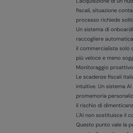
L'acquisizione di un nuo
fiscali, situazione cont
processo richiede soli
Un sistema di onboardin
raccogliere automatica
il commercialista solo 
più veloce e meno sogg
Monitoraggio proattivo
Le scadenze fiscali ita
intuitive. Un sistema A
promemoria personalizzat
il rischio di dimenticanz
L'AI non sostituisce il
Questo punto vale la pe