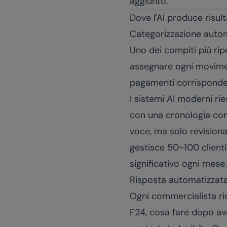
aggiunto.
Dove l'AI produce risult
Categorizzazione autom
Uno dei compiti più ripet
assegnare ogni moviment
pagamenti corrispondent
I sistemi AI moderni ri
con una cronologia con
voce, ma solo revisiona
gestisce 50-100 clienti
significativo ogni mese.
Risposta automatizzata 
Ogni commercialista ric
F24, cosa fare dopo av