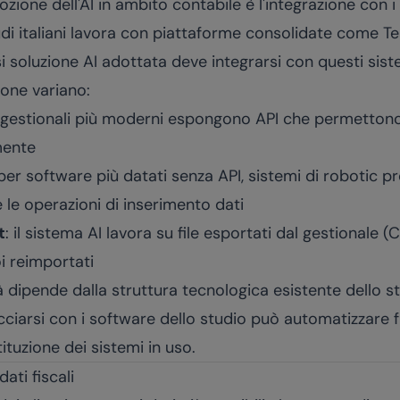
ozione dell'AI in ambito contabile è l'integrazione con i
udi italiani lavora con piattaforme consolidate come T
i soluzione AI adottata deve integrarsi con questi sistem
ione variano:
e gestionali più moderni espongono API che permettono 
mente
 per software più datati senza API, sistemi di robotic 
le operazioni di inserimento dati
t
: il sistema AI lavora su file esportati dal gestionale
i reimportati
à dipende dalla struttura tecnologica esistente dello s
cciarsi con i software dello studio può automatizzare fl
ituzione dei sistemi in uso.
ati fiscali