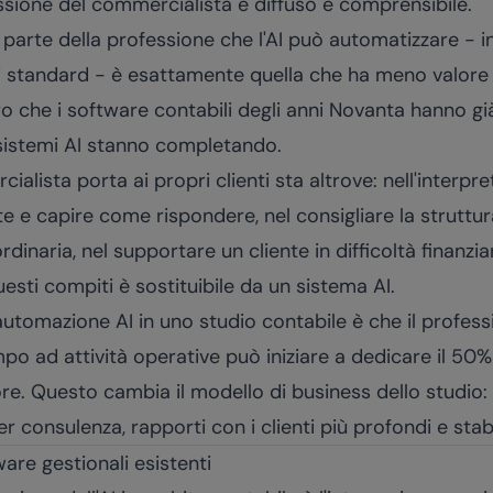
ssione del commercialista è diffuso e comprensibile.
 parte della professione che l'AI può automatizzare - in
oni standard - è esattamente quella che ha meno valor
voro che i software contabili degli anni Novanta hanno g
 sistemi AI stanno completando.
ialista porta ai propri clienti sta altrove: nell'interpr
ate e capire come rispondere, nel consigliare la struttu
dinaria, nel supportare un cliente in difficoltà finanzi
esti compiti è sostituibile da un sistema AI.
'automazione AI in uno studio contabile è che il profes
po ad attività operative può iniziare a dedicare il 50
re. Questo cambia il modello di business dello studio
 consulenza, rapporti con i clienti più profondi e stabi
are gestionali esistenti