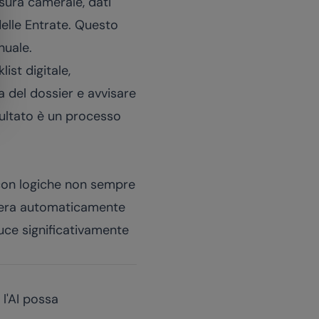
isura camerale, dati
delle Entrate. Questo
nuale.
ist digitale,
 del dossier e avvisare
isultato è un processo
 con logiche non sempre
genera automaticamente
duce significativamente
 l'AI possa