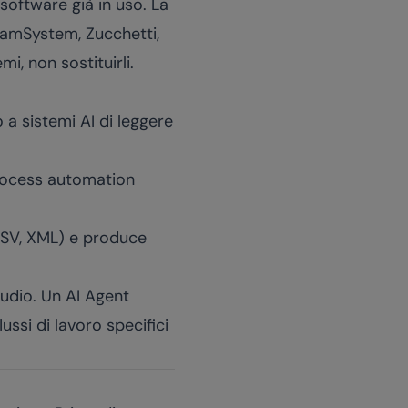
 software già in uso. La
eamSystem, Zucchetti,
i, non sostituirli.
a sistemi AI di leggere
process automation
 (CSV, XML) e produce
tudio. Un
AI Agent
ussi di lavoro specifici