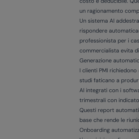
costo è deducibile. Q
un ragionamento comp
Un sistema AI addestrat
rispondere automaticam
professionista per i cas
commercialista evita di
Generazione automatica
I clienti PMI richiedon
studi faticano a produr
AI integrati con i sof
trimestrali con indicato
Questi report automatiz
base che rende le riunio
Onboarding automatizza