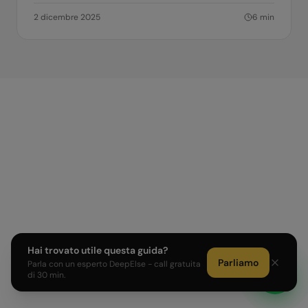
2 dicembre 2025
6
min
Hai trovato utile questa guida?
Parliamo
Parla con un esperto DeepElse - call gratuita
di 30 min.