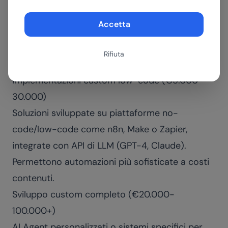
Microsoft 365, Jasper o Monday AI sono
Accetta
accessibili con abbonamenti mensili. Sono ideali
per iniziare, ma hanno limitazioni di
Rifiuta
personalizzazione.
Implementazioni custom low-code (€5.000-
30.000)
Soluzioni sviluppate su piattaforme no-
code/low-code come n8n, Make o Zapier,
integrate con API di LLM (GPT-4, Claude).
Permettono automazioni più sofisticate a costi
contenuti.
Sviluppo custom completo (€20.000-
100.000+)
AI Agent personalizzati
o sistemi specifici per