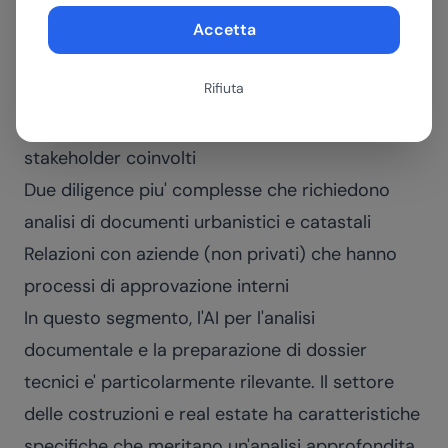
(capannoni, uffici, locali commerciali), le
Accetta
dinamiche sono diverse ma il potenziale AI e'
Rifiuta
altrettanto alto:
Cicli di vendita/locazione piu' lunghi e con piu'
stakeholder coinvolti
Due diligence piu' complesse che richiedono
analisi di documenti urbanistici e catastali
Relazioni con aziende (non privati) che hanno
processi di approvazione interni
In questo segmento, l'AI per l'analisi
documentale e la preparazione di dossier
tecnici e' particolarmente rilevante. Il settore
delle
costruzioni e real estate
ha caratteristiche
specifiche che meritano un'analisi approfondita.