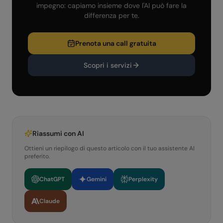
impegno: capiamo insieme dove l'AI può fare la
differenza per te.
Prenota una call gratuita
Scopri i servizi
Riassumi con AI
Ottieni un riepilogo di questo articolo con il tuo assistente AI
preferito.
ChatGPT
Gemini
Perplexity
Claude