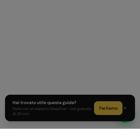
Hai trovato utile questa guida?
Parliamo
Parla con un esperto DeepElse - call gratuita
di 30 min.