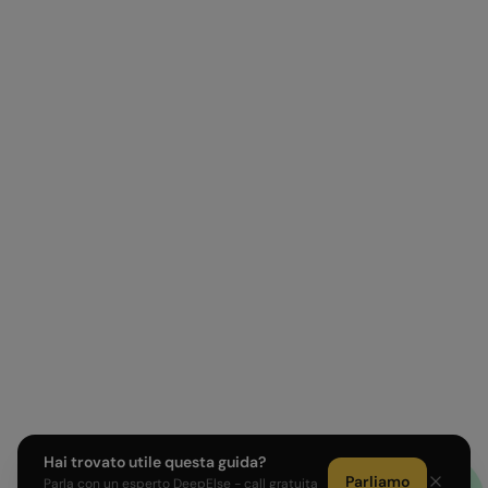
Hai trovato utile questa guida?
Parliamo
Parla con un esperto DeepElse - call gratuita