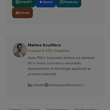
ChatGPT
Gemini
Perplexity
Claude
Matteo Scutifero
Founder & CEO, DeepElse
Aiuto PMI e Corporate italiane ad adottare
l'AI in modo concreto e misurabile.
Appassionato di tecnologia applicata ai
processi aziendali.
LinkedIn
matteoscutifero.com
settori
ai-pmi
automazione
guida-pratica