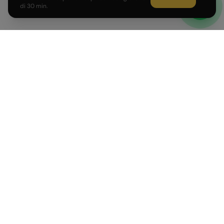
di 30 min.
Sviluppiamo prodotti AI e affianchiamo PMI e Corporate
italiane nell'adozione dell'intelligenza artificiale.
PRODOTTI
AZIENDA
AI Agent su misura
Come Lavoriamo
Voice AI Agent
Formazione AI