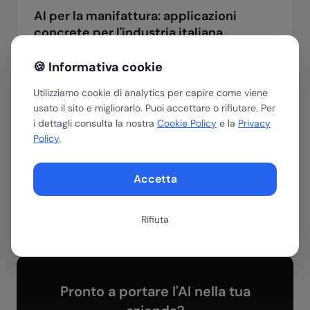
AI per la manifattura: applicazioni
concrete per l'industria italiana
AI per la manifattura italiana: controllo qualità,
🍪 Informativa cookie
manutenzione predittiva, supply chain e
ottimizzazione produzione. Guida pratica con casi
Utilizziamo cookie di analytics per capire come viene
reali.
usato il sito e migliorarlo. Puoi accettare o rifiutare. Per
manifattura
ai-pmi
automazione
i dettagli consulta la nostra
Cookie Policy
e la
Privacy
Policy
.
30 settembre 2025
7
min
Accetta
Rifiuta
Pronto a portare l'AI nella tua