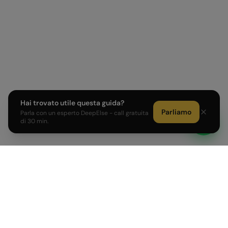
Hai trovato utile questa guida?
Parliamo
Parla con un esperto DeepElse - call gratuita
di 30 min.
Sviluppiamo prodotti AI e affianchiamo PMI e Corporate