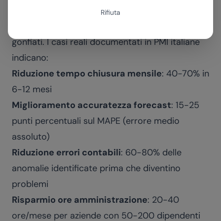
ROI e tempi di implementazione
Rifiuta
I numeri che circolano nel mercato sono spesso
gonfiati. I casi reali documentati in PMI italiane
indicano:
Riduzione tempo chiusura mensile
: 40-70% in
6-12 mesi
Miglioramento accuratezza forecast
: 15-25
punti percentuali sul MAPE (errore medio
assoluto)
Riduzione errori contabili
: 60-80% delle
anomalie identificate prima che diventino
problemi
Risparmio ore amministrazione
: 20-40
ore/mese per aziende con 50-200 dipendenti