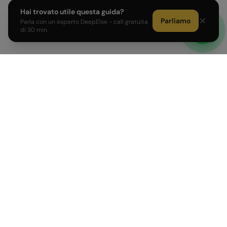
Hai trovato utile questa guida?
Parliamo
Parla con un esperto DeepElse - call gratuita
di 30 min.
Sviluppiamo prodotti AI e affianchiamo PMI e Corporate
italiane nell'adozione dell'intelligenza artificiale.
PRODOTTI
AZIENDA
AI Agent su misura
Come Lavoriamo