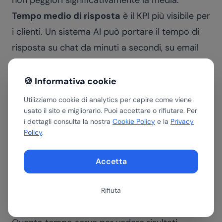
non peggiori significativamente la media.
Tempo medio di risposta
è il KPI più visibile per
i clienti. Un sistema AI può portare il tempo di
risposta su chat da minuti a secondi, su email
da ore a minuti. Questo impatto è immediato e
misurabile dal primo giorno.
🍪 Informativa cookie
Aggiungi a queste tre metriche il
tasso di
Utilizziamo cookie di analytics per capire come viene
escalation
: quante conversazioni vengono
usato il sito e migliorarlo. Puoi accettare o rifiutare. Per
i dettagli consulta la nostra
Cookie Policy
e la
Privacy
cedute all'umano. Un tasso troppo alto (oltre il
Policy
.
40%) indica che l'AI non è abbastanza capace
sulle categorie che stai cercando di
Accetta
automatizzare. Un tasso troppo basso (sotto il
10%) potrebbe indicare che l'AI gestisce casi
Rifiuta
che dovrebbe escalare.